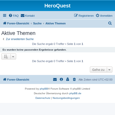
HeroQuest
FAQ
Kontakt
Registrieren
Anmelden
S
Foren-Übersicht
Suche
Aktive Themen
u
Aktive Themen
c
Zur erweiterten Suche
h
Die Suche ergab 0 Treffer • Seite
1
von
1
e
Es wurden keine passenden Ergebnisse gefunden.
Die Suche ergab 0 Treffer • Seite
1
von
1
Gehe zu
Foren-Übersicht
Alle Zeiten sind
UTC+02:00
Powered by
phpBB
® Forum Software © phpBB Limited
Deutsche Übersetzung durch
phpBB.de
Datenschutz
|
Nutzungsbedingungen