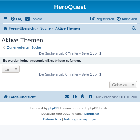
HeroQuest
FAQ
Kontakt
Registrieren
Anmelden
S
Foren-Übersicht
Suche
Aktive Themen
u
Aktive Themen
c
Zur erweiterten Suche
h
Die Suche ergab 0 Treffer • Seite
1
von
1
e
Es wurden keine passenden Ergebnisse gefunden.
Die Suche ergab 0 Treffer • Seite
1
von
1
Gehe zu
Foren-Übersicht
Alle Zeiten sind
UTC+02:00
Powered by
phpBB
® Forum Software © phpBB Limited
Deutsche Übersetzung durch
phpBB.de
Datenschutz
|
Nutzungsbedingungen