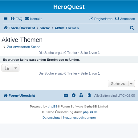
HeroQuest
FAQ
Kontakt
Registrieren
Anmelden
S
Foren-Übersicht
Suche
Aktive Themen
u
Aktive Themen
c
Zur erweiterten Suche
h
Die Suche ergab 0 Treffer • Seite
1
von
1
e
Es wurden keine passenden Ergebnisse gefunden.
Die Suche ergab 0 Treffer • Seite
1
von
1
Gehe zu
Foren-Übersicht
Alle Zeiten sind
UTC+02:00
Powered by
phpBB
® Forum Software © phpBB Limited
Deutsche Übersetzung durch
phpBB.de
Datenschutz
|
Nutzungsbedingungen