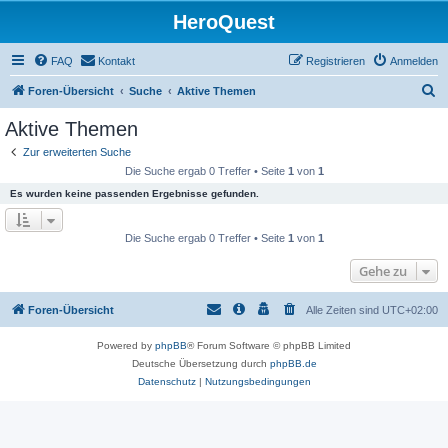
HeroQuest
FAQ
Kontakt
Registrieren
Anmelden
S
Foren-Übersicht
Suche
Aktive Themen
u
Aktive Themen
c
Zur erweiterten Suche
h
Die Suche ergab 0 Treffer • Seite
1
von
1
e
Es wurden keine passenden Ergebnisse gefunden.
Die Suche ergab 0 Treffer • Seite
1
von
1
Gehe zu
Foren-Übersicht
Alle Zeiten sind
UTC+02:00
Powered by
phpBB
® Forum Software © phpBB Limited
Deutsche Übersetzung durch
phpBB.de
Datenschutz
|
Nutzungsbedingungen