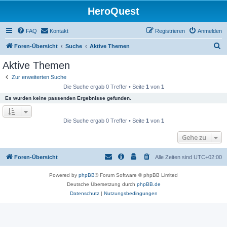
HeroQuest
FAQ
Kontakt
Registrieren
Anmelden
S
Foren-Übersicht
Suche
Aktive Themen
u
Aktive Themen
c
Zur erweiterten Suche
h
Die Suche ergab 0 Treffer • Seite
1
von
1
e
Es wurden keine passenden Ergebnisse gefunden.
Die Suche ergab 0 Treffer • Seite
1
von
1
Gehe zu
Foren-Übersicht
Alle Zeiten sind
UTC+02:00
Powered by
phpBB
® Forum Software © phpBB Limited
Deutsche Übersetzung durch
phpBB.de
Datenschutz
|
Nutzungsbedingungen