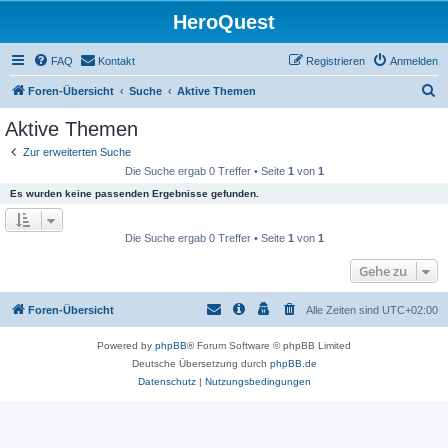
HeroQuest
FAQ
Kontakt
Registrieren
Anmelden
S
Foren-Übersicht
Suche
Aktive Themen
u
Aktive Themen
c
Zur erweiterten Suche
h
Die Suche ergab 0 Treffer • Seite
1
von
1
e
Es wurden keine passenden Ergebnisse gefunden.
Die Suche ergab 0 Treffer • Seite
1
von
1
Gehe zu
Foren-Übersicht
Alle Zeiten sind
UTC+02:00
Powered by
phpBB
® Forum Software © phpBB Limited
Deutsche Übersetzung durch
phpBB.de
Datenschutz
|
Nutzungsbedingungen