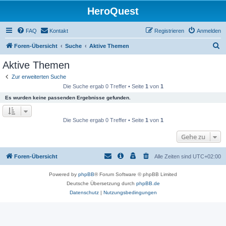
HeroQuest
FAQ
Kontakt
Registrieren
Anmelden
S
Foren-Übersicht
Suche
Aktive Themen
u
Aktive Themen
c
Zur erweiterten Suche
h
Die Suche ergab 0 Treffer • Seite
1
von
1
e
Es wurden keine passenden Ergebnisse gefunden.
Die Suche ergab 0 Treffer • Seite
1
von
1
Gehe zu
Foren-Übersicht
Alle Zeiten sind
UTC+02:00
Powered by
phpBB
® Forum Software © phpBB Limited
Deutsche Übersetzung durch
phpBB.de
Datenschutz
|
Nutzungsbedingungen