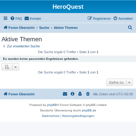
HeroQuest
FAQ
Kontakt
Registrieren
Anmelden
S
Foren-Übersicht
Suche
Aktive Themen
u
Aktive Themen
c
Zur erweiterten Suche
h
Die Suche ergab 0 Treffer • Seite
1
von
1
e
Es wurden keine passenden Ergebnisse gefunden.
Die Suche ergab 0 Treffer • Seite
1
von
1
Gehe zu
Foren-Übersicht
Alle Zeiten sind
UTC+02:00
Powered by
phpBB
® Forum Software © phpBB Limited
Deutsche Übersetzung durch
phpBB.de
Datenschutz
|
Nutzungsbedingungen