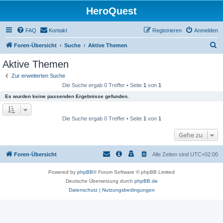
HeroQuest
FAQ
Kontakt
Registrieren
Anmelden
S
Foren-Übersicht
Suche
Aktive Themen
u
Aktive Themen
c
Zur erweiterten Suche
h
Die Suche ergab 0 Treffer • Seite
1
von
1
e
Es wurden keine passenden Ergebnisse gefunden.
Die Suche ergab 0 Treffer • Seite
1
von
1
Gehe zu
Foren-Übersicht
Alle Zeiten sind
UTC+02:00
Powered by
phpBB
® Forum Software © phpBB Limited
Deutsche Übersetzung durch
phpBB.de
Datenschutz
|
Nutzungsbedingungen