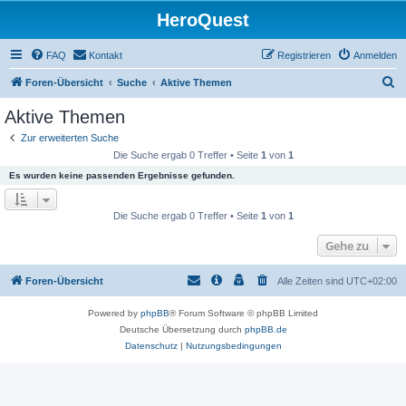
HeroQuest
FAQ
Kontakt
Registrieren
Anmelden
S
Foren-Übersicht
Suche
Aktive Themen
u
Aktive Themen
c
Zur erweiterten Suche
h
Die Suche ergab 0 Treffer • Seite
1
von
1
e
Es wurden keine passenden Ergebnisse gefunden.
Die Suche ergab 0 Treffer • Seite
1
von
1
Gehe zu
Foren-Übersicht
Alle Zeiten sind
UTC+02:00
Powered by
phpBB
® Forum Software © phpBB Limited
Deutsche Übersetzung durch
phpBB.de
Datenschutz
|
Nutzungsbedingungen