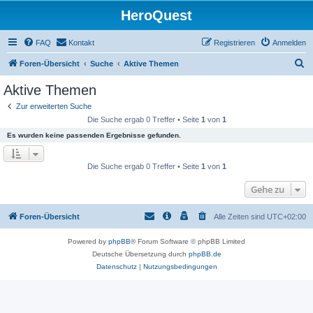
HeroQuest
FAQ
Kontakt
Registrieren
Anmelden
S
Foren-Übersicht
Suche
Aktive Themen
u
Aktive Themen
c
Zur erweiterten Suche
h
Die Suche ergab 0 Treffer • Seite
1
von
1
e
Es wurden keine passenden Ergebnisse gefunden.
Die Suche ergab 0 Treffer • Seite
1
von
1
Gehe zu
Foren-Übersicht
Alle Zeiten sind
UTC+02:00
Powered by
phpBB
® Forum Software © phpBB Limited
Deutsche Übersetzung durch
phpBB.de
Datenschutz
|
Nutzungsbedingungen