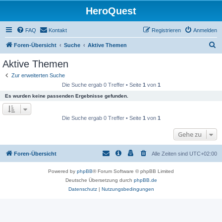
HeroQuest
FAQ
Kontakt
Registrieren
Anmelden
S
Foren-Übersicht
Suche
Aktive Themen
u
Aktive Themen
c
Zur erweiterten Suche
h
Die Suche ergab 0 Treffer • Seite
1
von
1
e
Es wurden keine passenden Ergebnisse gefunden.
Die Suche ergab 0 Treffer • Seite
1
von
1
Gehe zu
Foren-Übersicht
Alle Zeiten sind
UTC+02:00
Powered by
phpBB
® Forum Software © phpBB Limited
Deutsche Übersetzung durch
phpBB.de
Datenschutz
|
Nutzungsbedingungen