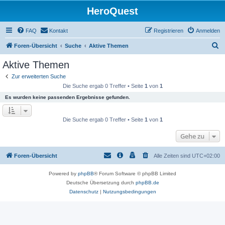
HeroQuest
FAQ
Kontakt
Registrieren
Anmelden
S
Foren-Übersicht
Suche
Aktive Themen
u
Aktive Themen
c
Zur erweiterten Suche
h
Die Suche ergab 0 Treffer • Seite
1
von
1
e
Es wurden keine passenden Ergebnisse gefunden.
Die Suche ergab 0 Treffer • Seite
1
von
1
Gehe zu
Foren-Übersicht
Alle Zeiten sind
UTC+02:00
Powered by
phpBB
® Forum Software © phpBB Limited
Deutsche Übersetzung durch
phpBB.de
Datenschutz
|
Nutzungsbedingungen