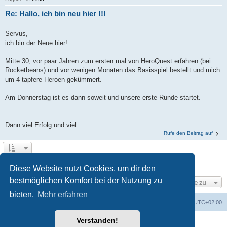
Re: Hallo, ich bin neu hier !!!
Servus,
ich bin der Neue hier!
Mitte 30, vor paar Jahren zum ersten mal von HeroQuest erfahren (bei
Rocketbeans) und vor wenigen Monaten das Basisspiel bestellt und mich
um 4 tapfere Heroen gekümmert.
Am Donnerstag ist es dann soweit und unsere erste Runde startet.
Dann viel Erfolg und viel ...
Rufe den Beitrag auf
1
2
3
Nächste
Die Suche ergab 32 Treffer
Diese Website nutzt Cookies, um dir den
bestmöglichen Komfort bei der Nutzung zu
Gehe zu
bieten.
Mehr erfahren
Foren-Übersicht
Alle Zeiten sind
UTC+02:00
Verstanden!
Powered by
phpBB
® Forum Software © phpBB Limited