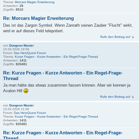
Thema:
Morcars Magier Erweiterung
Antworten:
29
Zugriffe:
8510
Re: Morcars Magier Erweiterung
Das ist das Zargon Symbol. Wenn Zanrath seinen Zauber "Flucht" wirkt,
wird er auf dieses Feld telepotiert.
Rufe den Beitrag auf
von
Dungeon Master
15.03.2026 19:58
Forum:
Das HeroQuest Forum
Thema:
Kurze Fragen - Kurze Antworten - Ein Regel-Frage-Thread
Antworten:
1411
Zugriffe:
820481
Re: Kurze Fragen - Kurze Antworten - Ein Regel-Frage-
Thread
Ja man hätte das etwas zusammen fassen können. Aber wir kennen ja
Avalon Hill
Rufe den Beitrag auf
von
Dungeon Master
13.03.2026 21:06
Forum:
Das HeroQuest Forum
Thema:
Kurze Fragen - Kurze Antworten - Ein Regel-Frage-Thread
Antworten:
1411
Zugriffe:
820481
Re: Kurze Fragen - Kurze Antworten - Ein Regel-Frage-
Thread