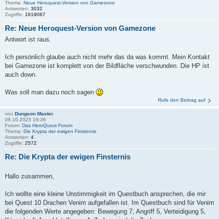
Thema:
Neue Heroquest-Version von Gamezone
Antworten:
3032
Zugriffe:
1619067
Re: Neue Heroquest-Version von Gamezone
Antwort ist raus.
Ich persönlich glaube auch nicht mehr das da was kommt. Mein Kontakt
bei Gamezone ist komplett von der Bildfläche verschwunden. Die HP ist
auch down.
Was soll man dazu noch sagen
Rufe den Beitrag auf
von
Dungeon Master
08.10.2025 19:36
Forum:
Das HeroQuest Forum
Thema:
Die Krypta der ewigen Finsternis
Antworten:
4
Zugriffe:
2572
Re: Die Krypta der ewigen Finsternis
Hallo zusammen,
Ich wollte eine kleine Unstimmigkeit im Questbuch ansprechen, die mir
bei Quest 10 Drachen Venim aufgefallen ist. Im Questbuch sind für Venim
die folgenden Werte angegeben: Bewegung 7, Angriff 5, Verteidigung 5,