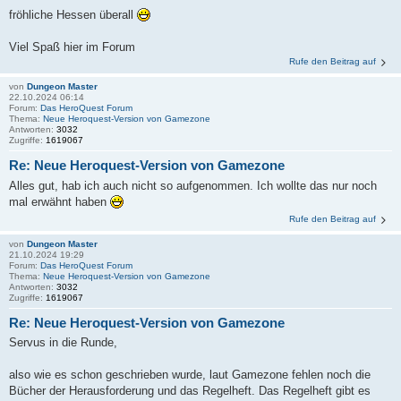
fröhliche Hessen überall
Viel Spaß hier im Forum
Rufe den Beitrag auf
von
Dungeon Master
22.10.2024 06:14
Forum:
Das HeroQuest Forum
Thema:
Neue Heroquest-Version von Gamezone
Antworten:
3032
Zugriffe:
1619067
Re: Neue Heroquest-Version von Gamezone
Alles gut, hab ich auch nicht so aufgenommen. Ich wollte das nur noch
mal erwähnt haben
Rufe den Beitrag auf
von
Dungeon Master
21.10.2024 19:29
Forum:
Das HeroQuest Forum
Thema:
Neue Heroquest-Version von Gamezone
Antworten:
3032
Zugriffe:
1619067
Re: Neue Heroquest-Version von Gamezone
Servus in die Runde,
also wie es schon geschrieben wurde, laut Gamezone fehlen noch die
Bücher der Herausforderung und das Regelheft. Das Regelheft gibt es