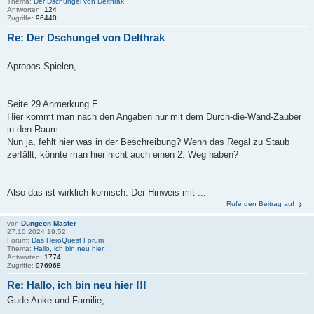
Thema:
Der Dschungel von Delthrak
Antworten:
124
Zugriffe:
96440
Re: Der Dschungel von Delthrak
Apropos Spielen,
Seite 29 Anmerkung E
Hier kommt man nach den Angaben nur mit dem Durch-die-Wand-Zauber
in den Raum.
Nun ja, fehlt hier was in der Beschreibung? Wenn das Regal zu Staub
zerfällt, könnte man hier nicht auch einen 2. Weg haben?
Also das ist wirklich komisch. Der Hinweis mit ...
Rufe den Beitrag auf
von
Dungeon Master
27.10.2024 19:52
Forum:
Das HeroQuest Forum
Thema:
Hallo, ich bin neu hier !!!
Antworten:
1774
Zugriffe:
976968
Re: Hallo, ich bin neu hier !!!
Gude Anke und Familie,