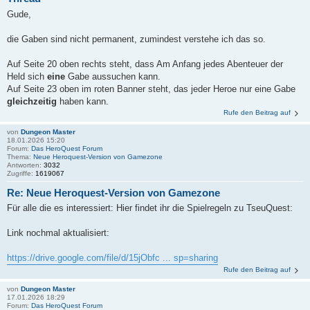
Gude,
die Gaben sind nicht permanent, zumindest verstehe ich das so.
Auf Seite 20 oben rechts steht, dass Am Anfang jedes Abenteuer der
Held sich
eine
Gabe aussuchen kann.
Auf Seite 23 oben im roten Banner steht, das jeder Heroe nur eine Gabe
gleichzeitig
haben kann.
Rufe den Beitrag auf
von
Dungeon Master
18.01.2026 15:20
Forum:
Das HeroQuest Forum
Thema:
Neue Heroquest-Version von Gamezone
Antworten:
3032
Zugriffe:
1619067
Re: Neue Heroquest-Version von Gamezone
Für alle die es interessiert: Hier findet ihr die Spielregeln zu TseuQuest:
Link nochmal aktualisiert:
https://drive.google.com/file/d/15jObfc ... sp=sharing
Rufe den Beitrag auf
von
Dungeon Master
17.01.2026 18:29
Forum:
Das HeroQuest Forum