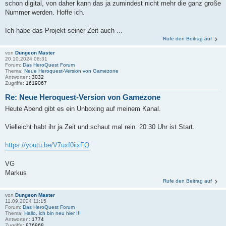
schon digital, von daher kann das ja zumindest nicht mehr die ganz große
Nummer werden. Hoffe ich.
Ich habe das Projekt seiner Zeit auch ...
Rufe den Beitrag auf
von
Dungeon Master
20.10.2024 08:31
Forum:
Das HeroQuest Forum
Thema:
Neue Heroquest-Version von Gamezone
Antworten:
3032
Zugriffe:
1619067
Re: Neue Heroquest-Version von Gamezone
Heute Abend gibt es ein Unboxing auf meinem Kanal.
Vielleicht habt ihr ja Zeit und schaut mal rein. 20:30 Uhr ist Start.
https://youtu.be/V7uxf0iixFQ
VG
Markus
Rufe den Beitrag auf
von
Dungeon Master
11.09.2024 11:15
Forum:
Das HeroQuest Forum
Thema:
Hallo, ich bin neu hier !!!
Antworten:
1774
Zugriffe:
976968