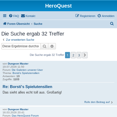
HeroQuest
FAQ
Kontakt
Registrieren
Anmelden
S
Foren-Übersicht
Suche
u
Die Suche ergab 32 Treffer
c
Zur erweiterten Suche
h
Suche
Erweiterte Suche
e
1
2
3
Nächste
Die Suche ergab 32 Treffer
von
Dungeon Master
19.07.2026 11:50
Forum:
Die Galerien unserer User
Thema:
Borsti's Spielutensilien
Antworten:
13
Zugriffe:
1103
Re: Borsti's Spielutensilien
Das sieht alles echt toll aus. Großartig!
Rufe den Beitrag auf
von
Dungeon Master
16.03.2026 20:41
Forum:
Das HeroQuest Forum