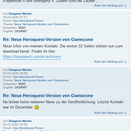
Körperkraft 4 und Intelligenz 4. Zudem sind die Zauber ...
Rufe den Beitrag auf
von
Dungeon Master
26.03.2025 07:17
Forum:
Das HeroQuest Forum
Thema:
Neue Heroquest-Version von Gamezone
Antworten:
3032
Zugriffe:
1619067
Re: Neue Heroquest-Version von Gamezone
Neue Infos von meinem Kontakt. Die ersten 10 Seiten stehen nun zum
download bereit. Findet ihr hier:
https://tseuquest.com/el-archivero
Rufe den Beitrag auf
von
Dungeon Master
03.03.2025 19:06
Forum:
Das HeroQuest Forum
Thema:
Neue Heroquest-Version von Gamezone
Antworten:
3032
Zugriffe:
1619067
Re: Neue Heroquest-Version von Gamezone
Ne bisher keine weiteren News zu der Veröffentlichung. Letzter Kontakt
war im Dezember.
Rufe den Beitrag auf
von
Dungeon Master
14.11.2024 10:35
Forum:
Das HeroQuest Forum