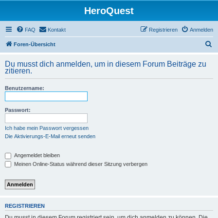
HeroQuest
FAQ
Kontakt
Registrieren
Anmelden
S
Foren-Übersicht
u
Du musst dich anmelden, um in diesem Forum Beiträge zu
c
zitieren.
h
Benutzername:
e
Passwort:
Ich habe mein Passwort vergessen
Die Aktivierungs-E-Mail erneut senden
Angemeldet bleiben
Meinen Online-Status während dieser Sitzung verbergen
REGISTRIEREN
Du musst in diesem Forum registriert sein, um dich anmelden zu können. Die