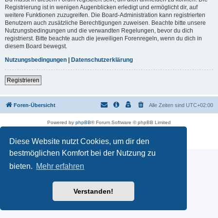
Registrierung ist in wenigen Augenblicken erledigt und ermöglicht dir, auf
weitere Funktionen zuzugreifen. Die Board-Administration kann registrierten
Benutzern auch zusätzliche Berechtigungen zuweisen. Beachte bitte unsere
Nutzungsbedingungen und die verwandten Regelungen, bevor du dich
registrierst. Bitte beachte auch die jeweiligen Forenregeln, wenn du dich in
diesem Board bewegst.
Nutzungsbedingungen
|
Datenschutzerklärung
Registrieren
Foren-Übersicht
Alle Zeiten sind
UTC+02:00
Powered by
phpBB
® Forum Software © phpBB Limited
Deutsche Übersetzung durch
phpBB.de
Datenschutz
|
Nutzungsbedingungen
Diese Website nutzt Cookies, um dir den
bestmöglichen Komfort bei der Nutzung zu
bieten.
Mehr erfahren
Verstanden!