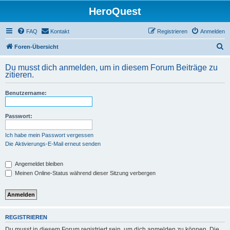
HeroQuest
FAQ
Kontakt
Registrieren
Anmelden
S
Foren-Übersicht
u
Du musst dich anmelden, um in diesem Forum Beiträge zu
c
zitieren.
h
Benutzername:
e
Passwort:
Ich habe mein Passwort vergessen
Die Aktivierungs-E-Mail erneut senden
Angemeldet bleiben
Meinen Online-Status während dieser Sitzung verbergen
REGISTRIEREN
Du musst in diesem Forum registriert sein, um dich anmelden zu können. Die