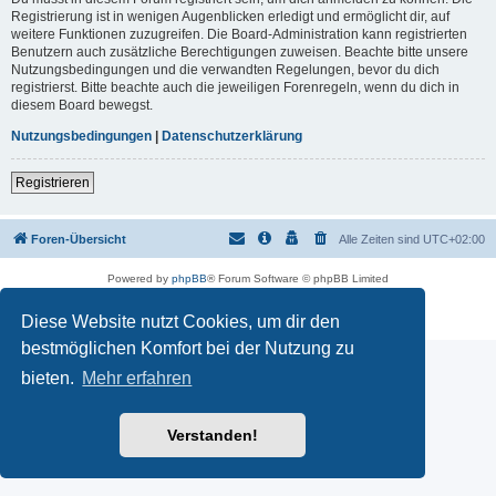
Registrierung ist in wenigen Augenblicken erledigt und ermöglicht dir, auf
weitere Funktionen zuzugreifen. Die Board-Administration kann registrierten
Benutzern auch zusätzliche Berechtigungen zuweisen. Beachte bitte unsere
Nutzungsbedingungen und die verwandten Regelungen, bevor du dich
registrierst. Bitte beachte auch die jeweiligen Forenregeln, wenn du dich in
diesem Board bewegst.
Nutzungsbedingungen
|
Datenschutzerklärung
Registrieren
Foren-Übersicht
Alle Zeiten sind
UTC+02:00
Powered by
phpBB
® Forum Software © phpBB Limited
Deutsche Übersetzung durch
phpBB.de
Datenschutz
|
Nutzungsbedingungen
Diese Website nutzt Cookies, um dir den
bestmöglichen Komfort bei der Nutzung zu
bieten.
Mehr erfahren
Verstanden!