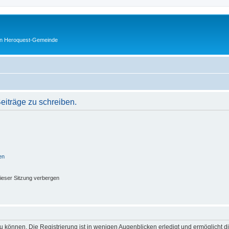
en Heroquest-Gemeinde
iträge zu schreiben.
en
ieser Sitzung verbergen
 können. Die Registrierung ist in wenigen Augenblicken erledigt und ermöglicht di