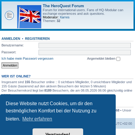
The HeroQuest Forum
Forum for international users. Fans of HQ-Modular can
exchange experiences and ask questions.
Moderator:
Xarres
Themen:
32
ANMELDEN
•
REGISTRIEREN
Benutzername:
Passwort:
Ich habe mein Passwort vergessen
Angemeldet bleiben
WER IST ONLINE?
Insgesamt sind
155
Besucher online :: 0 sichtbare Mitglieder, 0 unsichtbare Mitglieder und
155 Gäste (basierend auf den aktiven Besuchern der letzten 5 Minuten)
Der Besucherrekord liegt bei
8189
Besuchern, die am 08.05.2026 06:06 gleichzeitig online
waren.
Diese Website nutzt Cookies, um dir den
STATISTIK
bestmöglichen Komfort bei der Nutzung zu
Beiträge insgesamt
41259
• Themen insgesamt
1169
• Mitglieder insgesamt
1268
• Unser
neuestes Mitglied:
Kleckser71
bieten.
Mehr erfahren
Foren-Übersicht
Alle Zeiten sind
UTC+02:00
Verstanden!
Powered by
phpBB
® Forum Software © phpBB Limited