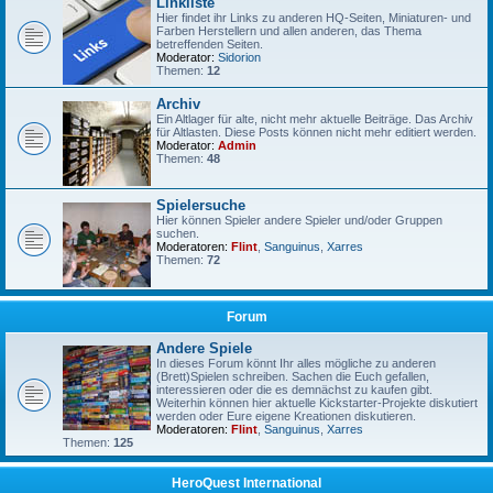
Linkliste
Hier findet ihr Links zu anderen HQ-Seiten, Miniaturen- und
Farben Herstellern und allen anderen, das Thema
betreffenden Seiten.
Moderator:
Sidorion
Themen:
12
Archiv
Ein Altlager für alte, nicht mehr aktuelle Beiträge. Das Archiv
für Altlasten. Diese Posts können nicht mehr editiert werden.
Moderator:
Admin
Themen:
48
Spielersuche
Hier können Spieler andere Spieler und/oder Gruppen
suchen.
Moderatoren:
Flint
,
Sanguinus
,
Xarres
Themen:
72
Forum
Andere Spiele
In dieses Forum könnt Ihr alles mögliche zu anderen
(Brett)Spielen schreiben. Sachen die Euch gefallen,
interessieren oder die es demnächst zu kaufen gibt.
Weiterhin können hier aktuelle Kickstarter-Projekte diskutiert
werden oder Eure eigene Kreationen diskutieren.
Moderatoren:
Flint
,
Sanguinus
,
Xarres
Themen:
125
HeroQuest International