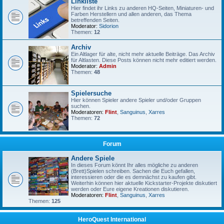
Linkliste
Hier findet ihr Links zu anderen HQ-Seiten, Miniaturen- und
Farben Herstellern und allen anderen, das Thema
betreffenden Seiten.
Moderator:
Sidorion
Themen:
12
Archiv
Ein Altlager für alte, nicht mehr aktuelle Beiträge. Das Archiv
für Altlasten. Diese Posts können nicht mehr editiert werden.
Moderator:
Admin
Themen:
48
Spielersuche
Hier können Spieler andere Spieler und/oder Gruppen
suchen.
Moderatoren:
Flint
,
Sanguinus
,
Xarres
Themen:
72
Forum
Andere Spiele
In dieses Forum könnt Ihr alles mögliche zu anderen
(Brett)Spielen schreiben. Sachen die Euch gefallen,
interessieren oder die es demnächst zu kaufen gibt.
Weiterhin können hier aktuelle Kickstarter-Projekte diskutiert
werden oder Eure eigene Kreationen diskutieren.
Moderatoren:
Flint
,
Sanguinus
,
Xarres
Themen:
125
HeroQuest International