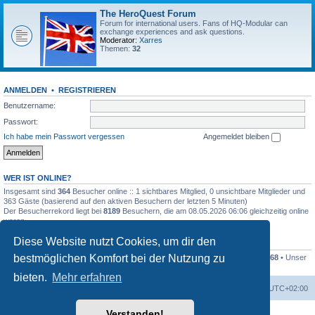
The HeroQuest Forum
Forum for international users. Fans of HQ-Modular can
exchange experiences and ask questions.
Moderator:
Xarres
Themen:
32
ANMELDEN
•
REGISTRIEREN
Benutzername:
Passwort:
Ich habe mein Passwort vergessen
Angemeldet bleiben
WER IST ONLINE?
Insgesamt sind
364
Besucher online :: 1 sichtbares Mitglied, 0 unsichtbare Mitglieder und
363 Gäste (basierend auf den aktiven Besuchern der letzten 5 Minuten)
Der Besucherrekord liegt bei
8189
Besuchern, die am 08.05.2026 06:06 gleichzeitig online
waren.
Diese Website nutzt Cookies, um dir den
STATISTIK
bestmöglichen Komfort bei der Nutzung zu
Beiträge insgesamt
41255
• Themen insgesamt
1169
• Mitglieder insgesamt
1268
• Unser
neuestes Mitglied:
Kleckser71
bieten.
Mehr erfahren
Foren-Übersicht
Alle Zeiten sind
UTC+02:00
Verstanden!
Powered by
phpBB
® Forum Software © phpBB Limited