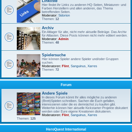
Linkliste
Hier findet ihr Links zu anderen HQ-Seiten, Miniaturen- und
Farben Herstellern und allen anderen, das Thema
betreffenden Seiten.
Moderator:
Sidorion
Themen:
12
Archiv
Ein Altlager für alte, nicht mehr aktuelle Beiträge. Das Archiv
für Altlasten. Diese Posts können nicht mehr editiert werden.
Moderator:
Admin
Themen:
48
Spielersuche
Hier können Spieler andere Spieler und/oder Gruppen
suchen.
Moderatoren:
Flint
,
Sanguinus
,
Xarres
Themen:
72
Forum
Andere Spiele
In dieses Forum könnt Ihr alles mögliche zu anderen
(Brett)Spielen schreiben. Sachen die Euch gefallen,
interessieren oder die es demnächst zu kaufen gibt.
Weiterhin können hier aktuelle Kickstarter-Projekte diskutiert
werden oder Eure eigene Kreationen diskutieren.
Moderatoren:
Flint
,
Sanguinus
,
Xarres
Themen:
125
HeroQuest International