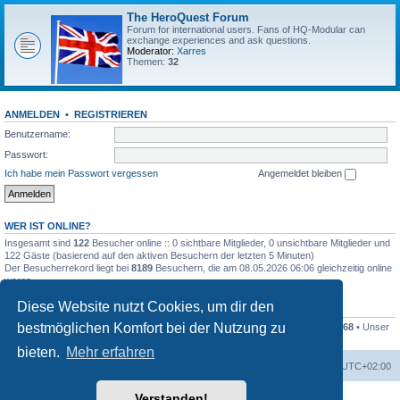
The HeroQuest Forum
Forum for international users. Fans of HQ-Modular can
exchange experiences and ask questions.
Moderator:
Xarres
Themen:
32
ANMELDEN
•
REGISTRIEREN
Benutzername:
Passwort:
Ich habe mein Passwort vergessen
Angemeldet bleiben
WER IST ONLINE?
Insgesamt sind
122
Besucher online :: 0 sichtbare Mitglieder, 0 unsichtbare Mitglieder und
122 Gäste (basierend auf den aktiven Besuchern der letzten 5 Minuten)
Der Besucherrekord liegt bei
8189
Besuchern, die am 08.05.2026 06:06 gleichzeitig online
waren.
Diese Website nutzt Cookies, um dir den
STATISTIK
bestmöglichen Komfort bei der Nutzung zu
Beiträge insgesamt
41259
• Themen insgesamt
1169
• Mitglieder insgesamt
1268
• Unser
neuestes Mitglied:
Kleckser71
bieten.
Mehr erfahren
Foren-Übersicht
Alle Zeiten sind
UTC+02:00
Verstanden!
Powered by
phpBB
® Forum Software © phpBB Limited