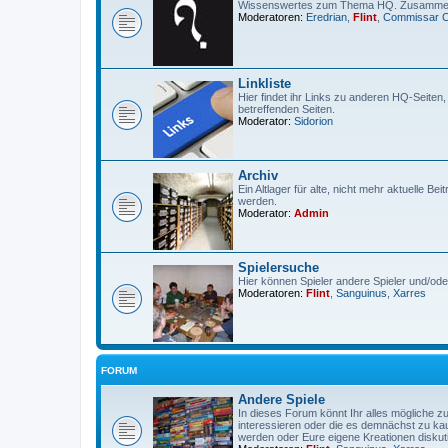
Wissenswertes zum Thema HQ. Zusammeng
Moderatoren:
Eredrian
,
Flint
,
Commissar 
Linkliste
Hier findet ihr Links zu anderen HQ-Seiten
betreffenden Seiten.
Moderator:
Sidorion
Archiv
Ein Altlager für alte, nicht mehr aktuelle Be
werden.
Moderator:
Admin
Spielersuche
Hier können Spieler andere Spieler und/od
Moderatoren:
Flint
,
Sanguinus
,
Xarres
FORUM
Andere Spiele
In dieses Forum könnt Ihr alles mögliche z
interessieren oder die es demnächst zu kauf
werden oder Eure eigene Kreationen diskut