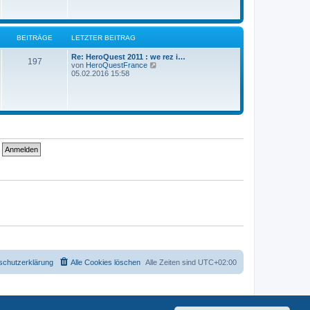
s
t
e
r
BEITRÄGE
LETZTER BEITRAG
B
e
i
Re: HeroQuest 2011 : we rez i…
197
t
N
von
HeroQuestFrance
r
e
05.02.2016 15:58
a
u
g
e
s
t
e
r
B
e
i
t
r
a
g
schutzerklärung
Alle Cookies löschen
Alle Zeiten sind
UTC+02:00