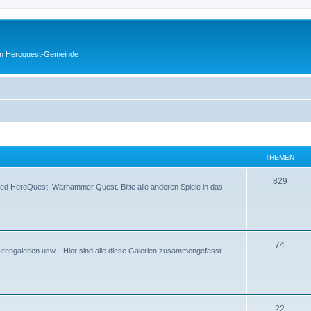
en Heroquest-Gemeinde
THEMEN
829
d HeroQuest, Warhammer Quest. Bitte alle anderen Spiele in das
74
rengalerien usw... Hier sind alle diese Galerien zusammengefasst
22