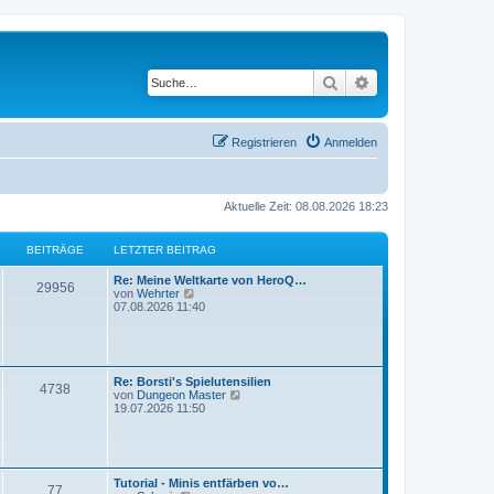
Suche
Erweiterte Suche
Registrieren
Anmelden
Aktuelle Zeit: 08.08.2026 18:23
BEITRÄGE
LETZTER BEITRAG
Re: Meine Weltkarte von HeroQ…
29956
N
von
Wehrter
e
07.08.2026 11:40
u
e
s
t
e
Re: Borsti's Spielutensilien
r
4738
N
von
Dungeon Master
B
e
19.07.2026 11:50
e
u
i
e
t
s
r
t
a
e
g
Tutorial - Minis entfärben vo…
r
77