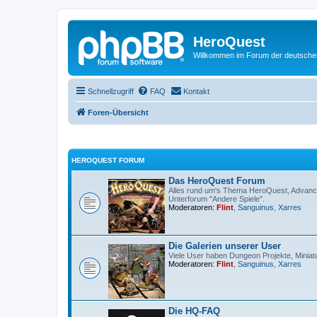
HeroQuest
Willkommen im Forum der deutsch
Schnellzugriff
FAQ
Kontakt
Foren-Übersicht
HEROQUEST FORUM
Das HeroQuest Forum
Alles rund um's Thema HeroQuest, Advance
Unterforum "Andere Spiele".
Moderatoren:
Flint
,
Sanguinus
,
Xarres
Die Galerien unserer User
Viele User haben Dungeon Projekte, Miniatu
Moderatoren:
Flint
,
Sanguinus
,
Xarres
Die HQ-FAQ