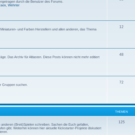
etragen durch die Benutzer des Forums.
Caos
,
Wehrter
12
, Miniaturen- und Farben Herstellern und allen anderen, das Thema
48
iträge. Das Archiv für Altlasten. Diese Posts können nicht mehr editiert
72
er Gruppen suchen.
THEMEN
125
u anderen (Brett)Spielen schreiben. Sachen die Euch gefallen,
en gibt. Weiterhin können hier aktuelle Kickstarter-Projekte diskutiert
ieren.