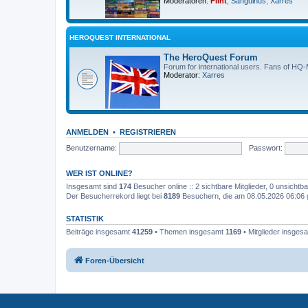
Moderatoren:
Flint
,
Sanguinus
,
Xarres
HEROQUEST INTERNATIONAL
The HeroQuest Forum
Forum for international users. Fans of HQ
Moderator:
Xarres
ANMELDEN
•
REGISTRIEREN
Benutzername:
Passwort:
WER IST ONLINE?
Insgesamt sind
174
Besucher online :: 2 sichtbare Mitglieder, 0 unsicht
Der Besucherrekord liegt bei
8189
Besuchern, die am 08.05.2026 06:06 gl
STATISTIK
Beiträge insgesamt
41259
• Themen insgesamt
1169
• Mitglieder insges
Foren-Übersicht