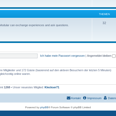
THEMEN
32
-Modular can exchange experiences and ask questions.
Ich habe mein Passwort vergessen
|
Angemeldet bleiben
bare Mitglieder und 172 Gäste (basierend auf den aktiven Besuchern der letzten 5 Minuten)
eichzeitig online waren.
amt
1268
• Unser neuestes Mitglied:
Kleckser71
Kontakt
Impressum
Daten
Powered by
phpBB
® Forum Software © phpBB Limited
Deutsche Übersetzung durch
phpBB.de