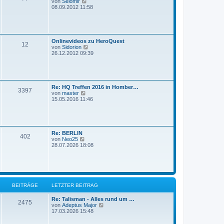
N
von
Selomir
B
e
08.09.2012 11:58
e
u
i
e
t
s
r
t
a
e
g
Onlinevideos zu HeroQuest
r
12
N
von
Sidorion
B
e
26.12.2012 09:39
e
u
i
e
t
s
r
t
a
e
g
Re: HQ Treffen 2016 in Homber…
r
3397
N
von
master
B
e
15.05.2016 11:46
e
u
i
e
t
s
r
t
a
e
g
Re: BERLIN
r
402
N
von
Neo25
B
e
28.07.2026 18:08
e
u
i
e
t
s
r
t
a
e
g
r
BEITRÄGE
LETZTER BEITRAG
B
e
i
Re: Talisman - Alles rund um …
2475
t
N
von
Adeptus Major
r
e
17.03.2026 15:48
a
u
g
e