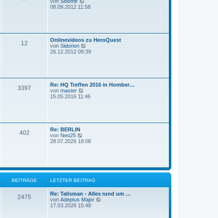
N
von
Selomir
B
e
08.09.2012 11:58
e
u
i
e
t
s
r
t
a
e
g
Onlinevideos zu HeroQuest
r
12
N
von
Sidorion
B
e
26.12.2012 09:39
e
u
i
e
t
s
r
t
a
e
g
Re: HQ Treffen 2016 in Homber…
r
3397
N
von
master
B
e
15.05.2016 11:46
e
u
i
e
t
s
r
t
a
e
g
Re: BERLIN
r
402
N
von
Neo25
B
e
28.07.2026 18:08
e
u
i
e
t
s
r
t
a
e
g
r
BEITRÄGE
LETZTER BEITRAG
B
e
i
Re: Talisman - Alles rund um …
2475
t
N
von
Adeptus Major
r
e
17.03.2026 15:48
a
u
g
e