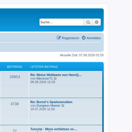
Suche
Erweiterte Suche
Registrieren
Anmelden
Aktuelle Zeit: 07.08.2026 01:55
BEITRÄGE
LETZTER BEITRAG
Re: Meine Weltkarte von HeroQ…
29953
N
von
Kleckser71
e
06.08.2026 15:28
u
e
s
t
e
Re: Borsti's Spielutensilien
r
4738
N
von
Dungeon Master
B
e
19.07.2026 11:50
e
u
i
e
t
s
r
t
a
e
g
Tutorial - Minis entfärben vo…
r
77