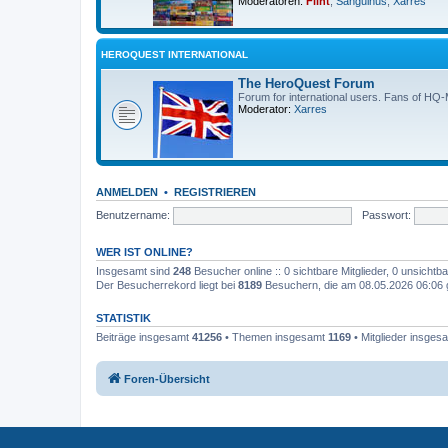
Moderatoren:
Flint
,
Sanguinus
,
Xarres
HEROQUEST INTERNATIONAL
The HeroQuest Forum
Forum for international users. Fans of HQ
Moderator:
Xarres
ANMELDEN
•
REGISTRIEREN
Benutzername:
Passwort:
WER IST ONLINE?
Insgesamt sind
248
Besucher online :: 0 sichtbare Mitglieder, 0 unsicht
Der Besucherrekord liegt bei
8189
Besuchern, die am 08.05.2026 06:06 gl
STATISTIK
Beiträge insgesamt
41256
• Themen insgesamt
1169
• Mitglieder insges
Foren-Übersicht