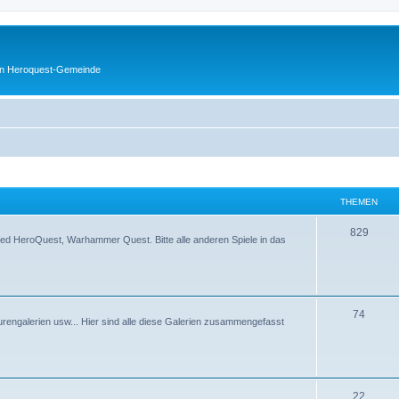
en Heroquest-Gemeinde
THEMEN
829
d HeroQuest, Warhammer Quest. Bitte alle anderen Spiele in das
74
rengalerien usw... Hier sind alle diese Galerien zusammengefasst
22