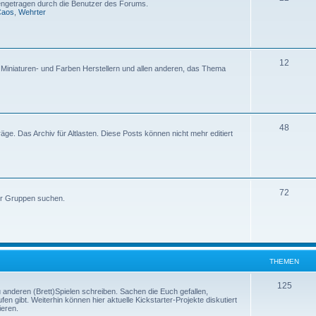
etragen durch die Benutzer des Forums.
Caos
,
Wehrter
12
, Miniaturen- und Farben Herstellern und allen anderen, das Thema
48
iträge. Das Archiv für Altlasten. Diese Posts können nicht mehr editiert
72
er Gruppen suchen.
THEMEN
125
u anderen (Brett)Spielen schreiben. Sachen die Euch gefallen,
en gibt. Weiterhin können hier aktuelle Kickstarter-Projekte diskutiert
ieren.