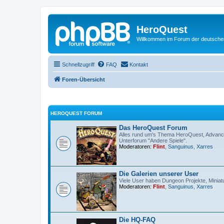
HeroQuest
Willkommen im Forum der deutsch
Schnellzugriff
FAQ
Kontakt
Foren-Übersicht
HEROQUEST FORUM
Das HeroQuest Forum
Alles rund um's Thema HeroQuest, Advance
Unterforum "Andere Spiele".
Moderatoren:
Flint
,
Sanguinus
,
Xarres
Die Galerien unserer User
Viele User haben Dungeon Projekte, Miniatu
Moderatoren:
Flint
,
Sanguinus
,
Xarres
Die HQ-FAQ