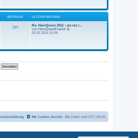
s
t
e
r
BEITRÄGE
LETZTER BEITRAG
B
e
i
Re: HeroQuest 2011 : we rez i…
197
t
N
von
HeroQuestFrance
r
e
05.02.2016 15:58
a
u
g
e
s
t
e
r
B
e
i
t
r
a
g
schutzerklärung
Alle Cookies löschen
Alle Zeiten sind
UTC+02:00