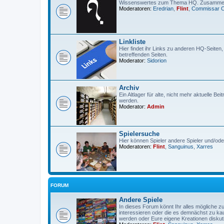
Wissenswertes zum Thema HQ. Zusammeng
Moderatoren:
Eredrian
,
Flint
,
Commissar 
Linkliste
Hier findet ihr Links zu anderen HQ-Seiten
betreffenden Seiten.
Moderator:
Sidorion
Archiv
Ein Altlager für alte, nicht mehr aktuelle Be
werden.
Moderator:
Admin
Spielersuche
Hier können Spieler andere Spieler und/od
Moderatoren:
Flint
,
Sanguinus
,
Xarres
FORUM
Andere Spiele
In dieses Forum könnt Ihr alles mögliche z
interessieren oder die es demnächst zu kauf
werden oder Eure eigene Kreationen diskut