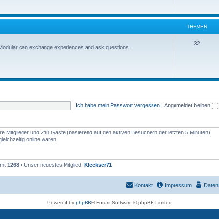
THEMEN
32
-Modular can exchange experiences and ask questions.
Ich habe mein Passwort vergessen
|
Angemeldet bleiben
bare Mitglieder und 248 Gäste (basierend auf den aktiven Besuchern der letzten 5 Minuten)
eichzeitig online waren.
amt
1268
• Unser neuestes Mitglied:
Kleckser71
Kontakt
Impressum
Daten
Powered by
phpBB
® Forum Software © phpBB Limited
Deutsche Übersetzung durch
phpBB.de