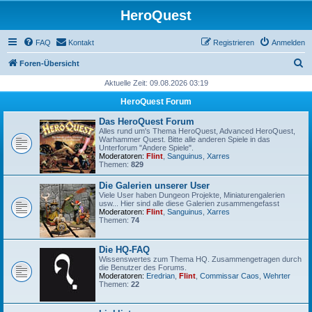
HeroQuest
FAQ
Kontakt
Registrieren
Anmelden
S
Foren-Übersicht
u
Aktuelle Zeit: 09.08.2026 03:19
c
HeroQuest Forum
h
Das HeroQuest Forum
e
Alles rund um's Thema HeroQuest, Advanced HeroQuest,
Warhammer Quest. Bitte alle anderen Spiele in das
Unterforum "Andere Spiele".
Moderatoren:
Flint
,
Sanguinus
,
Xarres
Themen:
829
Die Galerien unserer User
Viele User haben Dungeon Projekte, Miniaturengalerien
usw... Hier sind alle diese Galerien zusammengefasst
Moderatoren:
Flint
,
Sanguinus
,
Xarres
Themen:
74
Die HQ-FAQ
Wissenswertes zum Thema HQ. Zusammengetragen durch
die Benutzer des Forums.
Moderatoren:
Eredrian
,
Flint
,
Commissar Caos
,
Wehrter
Themen:
22