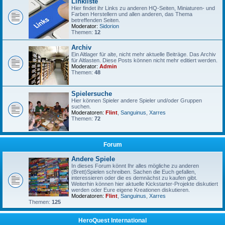
Linkliste
Hier findet ihr Links zu anderen HQ-Seiten, Miniaturen- und
Farben Herstellern und allen anderen, das Thema
betreffenden Seiten.
Moderator:
Sidorion
Themen:
12
Archiv
Ein Altlager für alte, nicht mehr aktuelle Beiträge. Das Archiv
für Altlasten. Diese Posts können nicht mehr editiert werden.
Moderator:
Admin
Themen:
48
Spielersuche
Hier können Spieler andere Spieler und/oder Gruppen
suchen.
Moderatoren:
Flint
,
Sanguinus
,
Xarres
Themen:
72
Forum
Andere Spiele
In dieses Forum könnt Ihr alles mögliche zu anderen
(Brett)Spielen schreiben. Sachen die Euch gefallen,
interessieren oder die es demnächst zu kaufen gibt.
Weiterhin können hier aktuelle Kickstarter-Projekte diskutiert
werden oder Eure eigene Kreationen diskutieren.
Moderatoren:
Flint
,
Sanguinus
,
Xarres
Themen:
125
HeroQuest International