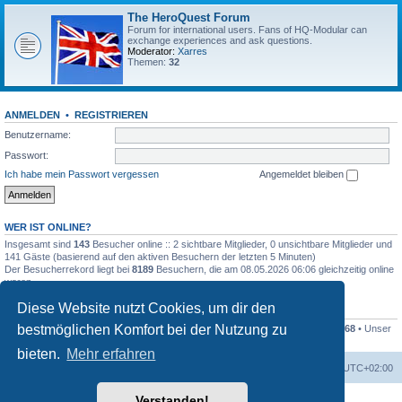
The HeroQuest Forum
Forum for international users. Fans of HQ-Modular can
exchange experiences and ask questions.
Moderator:
Xarres
Themen:
32
ANMELDEN
•
REGISTRIEREN
Benutzername:
Passwort:
Ich habe mein Passwort vergessen
Angemeldet bleiben
WER IST ONLINE?
Insgesamt sind
143
Besucher online :: 2 sichtbare Mitglieder, 0 unsichtbare Mitglieder und
141 Gäste (basierend auf den aktiven Besuchern der letzten 5 Minuten)
Der Besucherrekord liegt bei
8189
Besuchern, die am 08.05.2026 06:06 gleichzeitig online
waren.
Diese Website nutzt Cookies, um dir den
STATISTIK
bestmöglichen Komfort bei der Nutzung zu
Beiträge insgesamt
41259
• Themen insgesamt
1169
• Mitglieder insgesamt
1268
• Unser
neuestes Mitglied:
Kleckser71
bieten.
Mehr erfahren
Foren-Übersicht
Alle Zeiten sind
UTC+02:00
Verstanden!
Powered by
phpBB
® Forum Software © phpBB Limited