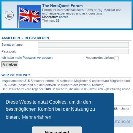
The HeroQuest Forum
Forum for international users. Fans of HQ-Modular can
exchange experiences and ask questions.
Moderator:
Xarres
Themen:
32
ANMELDEN
•
REGISTRIEREN
Benutzername:
Passwort:
Ich habe mein Passwort vergessen
Angemeldet bleiben
WER IST ONLINE?
Insgesamt sind
215
Besucher online :: 0 sichtbare Mitglieder, 0 unsichtbare Mitglieder und
215 Gäste (basierend auf den aktiven Besuchern der letzten 5 Minuten)
Der Besucherrekord liegt bei
8189
Besuchern, die am 08.05.2026 06:06 gleichzeitig online
waren.
Diese Website nutzt Cookies, um dir den
STATISTIK
bestmöglichen Komfort bei der Nutzung zu
Beiträge insgesamt
41256
• Themen insgesamt
1169
• Mitglieder insgesamt
1268
• Unser
neuestes Mitglied:
Kleckser71
bieten.
Mehr erfahren
Foren-Übersicht
Alle Zeiten sind
UTC+02:00
Verstanden!
Powered by
phpBB
® Forum Software © phpBB Limited