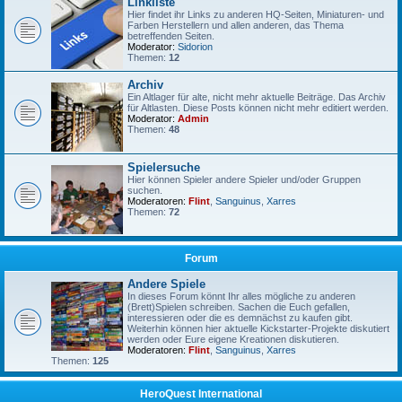
Linkliste
Hier findet ihr Links zu anderen HQ-Seiten, Miniaturen- und
Farben Herstellern und allen anderen, das Thema
betreffenden Seiten.
Moderator:
Sidorion
Themen:
12
Archiv
Ein Altlager für alte, nicht mehr aktuelle Beiträge. Das Archiv
für Altlasten. Diese Posts können nicht mehr editiert werden.
Moderator:
Admin
Themen:
48
Spielersuche
Hier können Spieler andere Spieler und/oder Gruppen
suchen.
Moderatoren:
Flint
,
Sanguinus
,
Xarres
Themen:
72
Forum
Andere Spiele
In dieses Forum könnt Ihr alles mögliche zu anderen
(Brett)Spielen schreiben. Sachen die Euch gefallen,
interessieren oder die es demnächst zu kaufen gibt.
Weiterhin können hier aktuelle Kickstarter-Projekte diskutiert
werden oder Eure eigene Kreationen diskutieren.
Moderatoren:
Flint
,
Sanguinus
,
Xarres
Themen:
125
HeroQuest International