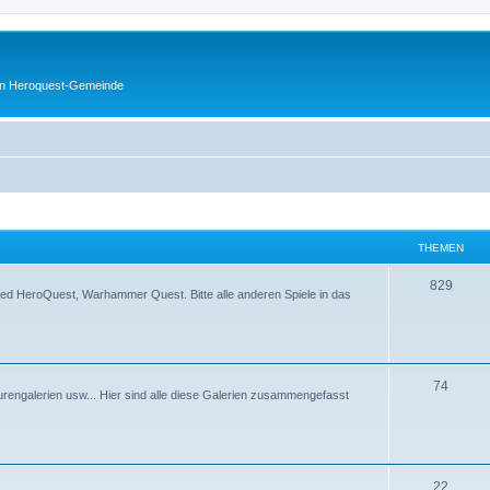
en Heroquest-Gemeinde
THEMEN
829
d HeroQuest, Warhammer Quest. Bitte alle anderen Spiele in das
74
rengalerien usw... Hier sind alle diese Galerien zusammengefasst
22