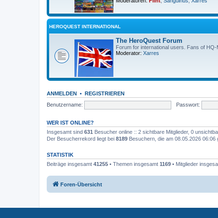
Moderatoren:
Flint
,
Sanguinus
,
Xarres
HEROQUEST INTERNATIONAL
The HeroQuest Forum
Forum for international users. Fans of HQ
Moderator:
Xarres
ANMELDEN
•
REGISTRIEREN
Benutzername:
Passwort:
WER IST ONLINE?
Insgesamt sind
631
Besucher online :: 2 sichtbare Mitglieder, 0 unsicht
Der Besucherrekord liegt bei
8189
Besuchern, die am 08.05.2026 06:06 gl
STATISTIK
Beiträge insgesamt
41255
• Themen insgesamt
1169
• Mitglieder insges
Foren-Übersicht