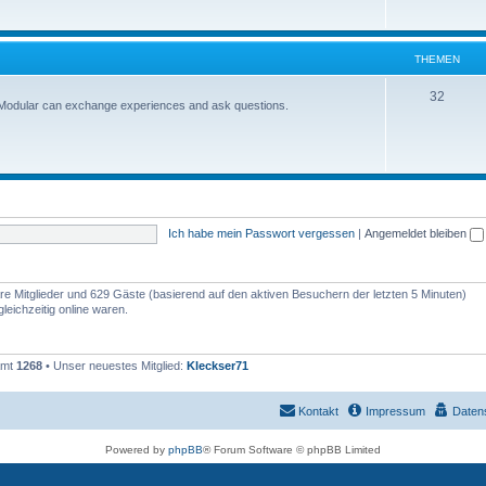
THEMEN
32
-Modular can exchange experiences and ask questions.
Ich habe mein Passwort vergessen
|
Angemeldet bleiben
bare Mitglieder und 629 Gäste (basierend auf den aktiven Besuchern der letzten 5 Minuten)
eichzeitig online waren.
amt
1268
• Unser neuestes Mitglied:
Kleckser71
Kontakt
Impressum
Daten
Powered by
phpBB
® Forum Software © phpBB Limited
Deutsche Übersetzung durch
phpBB.de