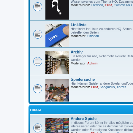
Wissenswertes zum Thema HQ. Zusammeng
Moderatoren:
Eredrian
,
Flint
,
Commissar 
Linkliste
Hier findet ihr Links zu anderen HQ-Seiten
betreffenden Seiten.
Moderator:
Sidorion
Archiv
Ein Altlager für alte, nicht mehr aktuelle Be
werden.
Moderator:
Admin
Spielersuche
Hier können Spieler andere Spieler und/od
Moderatoren:
Flint
,
Sanguinus
,
Xarres
FORUM
Andere Spiele
In dieses Forum könnt Ihr alles mögliche z
interessieren oder die es demnächst zu kauf
werden oder Eure eigene Kreationen diskut