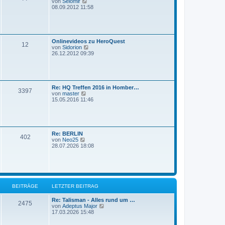
N
von
Selomir
B
e
08.09.2012 11:58
e
u
i
e
t
s
r
t
a
e
g
Onlinevideos zu HeroQuest
r
12
N
von
Sidorion
B
e
26.12.2012 09:39
e
u
i
e
t
s
r
t
a
e
g
Re: HQ Treffen 2016 in Homber…
r
3397
N
von
master
B
e
15.05.2016 11:46
e
u
i
e
t
s
r
t
a
e
g
Re: BERLIN
r
402
N
von
Neo25
B
e
28.07.2026 18:08
e
u
i
e
t
s
r
t
a
e
g
r
BEITRÄGE
LETZTER BEITRAG
B
e
i
Re: Talisman - Alles rund um …
2475
t
N
von
Adeptus Major
r
e
17.03.2026 15:48
a
u
g
e