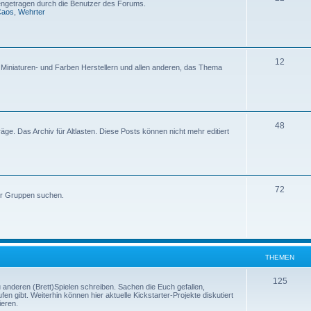
etragen durch die Benutzer des Forums.
Caos
,
Wehrter
12
, Miniaturen- und Farben Herstellern und allen anderen, das Thema
48
iträge. Das Archiv für Altlasten. Diese Posts können nicht mehr editiert
72
er Gruppen suchen.
THEMEN
125
u anderen (Brett)Spielen schreiben. Sachen die Euch gefallen,
en gibt. Weiterhin können hier aktuelle Kickstarter-Projekte diskutiert
ieren.