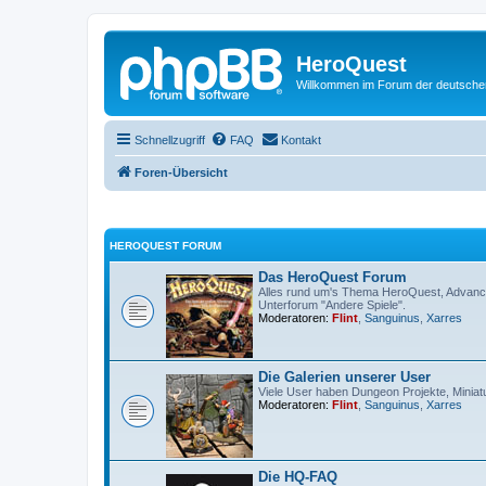
HeroQuest
Willkommen im Forum der deutsch
Schnellzugriff
FAQ
Kontakt
Foren-Übersicht
HEROQUEST FORUM
Das HeroQuest Forum
Alles rund um's Thema HeroQuest, Advance
Unterforum "Andere Spiele".
Moderatoren:
Flint
,
Sanguinus
,
Xarres
Die Galerien unserer User
Viele User haben Dungeon Projekte, Miniatu
Moderatoren:
Flint
,
Sanguinus
,
Xarres
Die HQ-FAQ