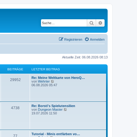
Suche
Erweiterte Suche
Registrieren
Anmelden
Aktuelle Zeit: 06.08.2026 08:13
BEITRÄGE
LETZTER BEITRAG
Re: Meine Weltkarte von HeroQ…
29952
N
von
Wehrter
e
06.08.2026 05:47
u
e
s
t
e
Re: Borsti's Spielutensilien
r
4738
N
von
Dungeon Master
B
e
19.07.2026 11:50
e
u
i
e
t
s
r
t
a
e
g
Tutorial - Minis entfärben vo…
r
77