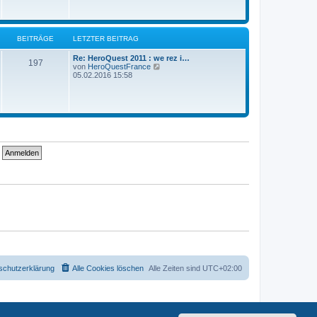
s
t
e
r
BEITRÄGE
LETZTER BEITRAG
B
e
i
Re: HeroQuest 2011 : we rez i…
197
t
N
von
HeroQuestFrance
r
e
05.02.2016 15:58
a
u
g
e
s
t
e
r
B
e
i
t
r
a
g
schutzerklärung
Alle Cookies löschen
Alle Zeiten sind
UTC+02:00