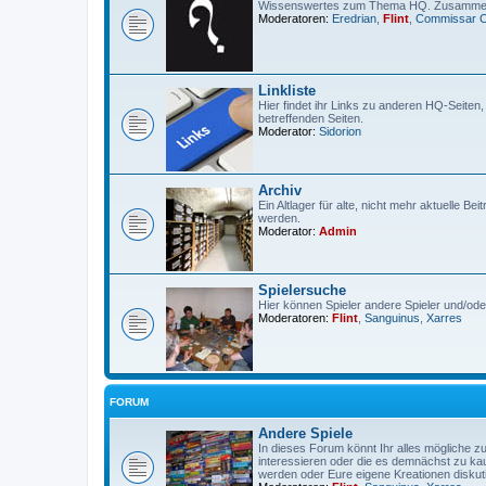
Wissenswertes zum Thema HQ. Zusammeng
Moderatoren:
Eredrian
,
Flint
,
Commissar 
Linkliste
Hier findet ihr Links zu anderen HQ-Seiten
betreffenden Seiten.
Moderator:
Sidorion
Archiv
Ein Altlager für alte, nicht mehr aktuelle Be
werden.
Moderator:
Admin
Spielersuche
Hier können Spieler andere Spieler und/od
Moderatoren:
Flint
,
Sanguinus
,
Xarres
FORUM
Andere Spiele
In dieses Forum könnt Ihr alles mögliche z
interessieren oder die es demnächst zu kauf
werden oder Eure eigene Kreationen diskut