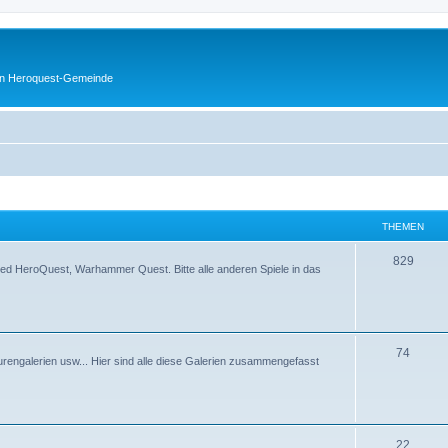
en Heroquest-Gemeinde
THEMEN
829
d HeroQuest, Warhammer Quest. Bitte alle anderen Spiele in das
74
rengalerien usw... Hier sind alle diese Galerien zusammengefasst
22