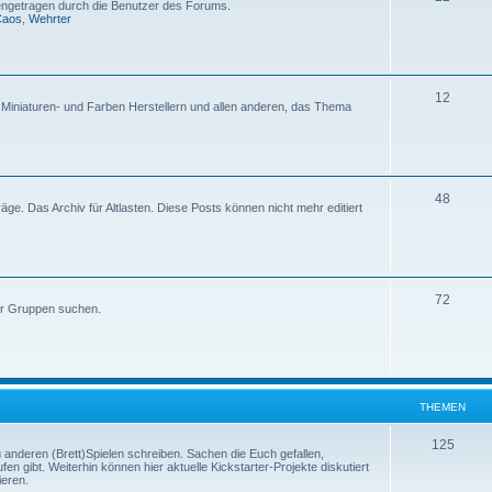
etragen durch die Benutzer des Forums.
Caos
,
Wehrter
12
, Miniaturen- und Farben Herstellern und allen anderen, das Thema
48
iträge. Das Archiv für Altlasten. Diese Posts können nicht mehr editiert
72
er Gruppen suchen.
THEMEN
125
u anderen (Brett)Spielen schreiben. Sachen die Euch gefallen,
en gibt. Weiterhin können hier aktuelle Kickstarter-Projekte diskutiert
ieren.