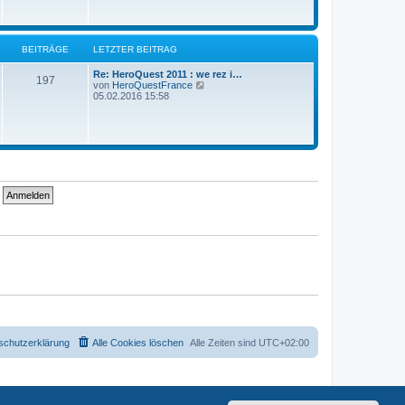
s
t
e
r
BEITRÄGE
LETZTER BEITRAG
B
e
i
Re: HeroQuest 2011 : we rez i…
197
t
N
von
HeroQuestFrance
r
e
05.02.2016 15:58
a
u
g
e
s
t
e
r
B
e
i
t
r
a
g
schutzerklärung
Alle Cookies löschen
Alle Zeiten sind
UTC+02:00