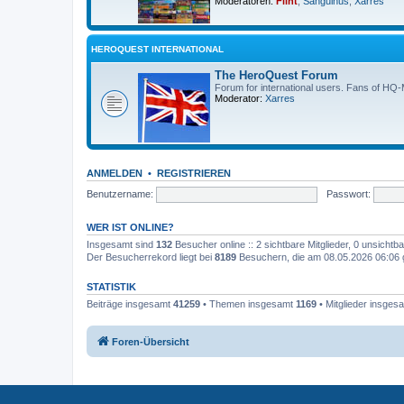
Moderatoren:
Flint
,
Sanguinus
,
Xarres
HEROQUEST INTERNATIONAL
The HeroQuest Forum
Forum for international users. Fans of HQ
Moderator:
Xarres
ANMELDEN
•
REGISTRIEREN
Benutzername:
Passwort:
WER IST ONLINE?
Insgesamt sind
132
Besucher online :: 2 sichtbare Mitglieder, 0 unsicht
Der Besucherrekord liegt bei
8189
Besuchern, die am 08.05.2026 06:06 gl
STATISTIK
Beiträge insgesamt
41259
• Themen insgesamt
1169
• Mitglieder insges
Foren-Übersicht