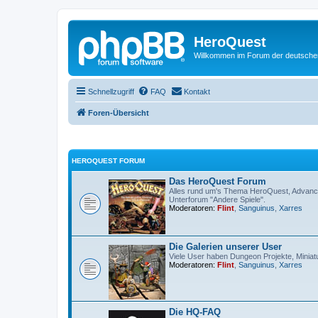
HeroQuest
Willkommen im Forum der deutsch
Schnellzugriff
FAQ
Kontakt
Foren-Übersicht
HEROQUEST FORUM
Das HeroQuest Forum
Alles rund um's Thema HeroQuest, Advance
Unterforum "Andere Spiele".
Moderatoren:
Flint
,
Sanguinus
,
Xarres
Die Galerien unserer User
Viele User haben Dungeon Projekte, Miniatu
Moderatoren:
Flint
,
Sanguinus
,
Xarres
Die HQ-FAQ