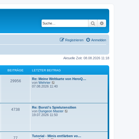
Suche
Erweiterte Suche
Registrieren
Anmelden
Aktuelle Zeit: 08.08.2026 11:18
BEITRÄGE
LETZTER BEITRAG
Re: Meine Weltkarte von HeroQ…
29956
N
von
Wehrter
e
07.08.2026 11:40
u
e
s
t
e
Re: Borsti's Spielutensilien
r
4738
N
von
Dungeon Master
B
e
19.07.2026 11:50
e
u
i
e
t
s
r
t
a
e
g
Tutorial - Minis entfärben vo…
r
77