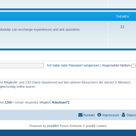
THEMEN
32
-Modular can exchange experiences and ask questions.
Ich habe mein Passwort vergessen
|
Angemeldet bleiben
bare Mitglieder und 130 Gäste (basierend auf den aktiven Besuchern der letzten 5 Minuten)
eichzeitig online waren.
amt
1268
• Unser neuestes Mitglied:
Kleckser71
Kontakt
Impressum
Daten
Powered by
phpBB
® Forum Software © phpBB Limited
Deutsche Übersetzung durch
phpBB.de