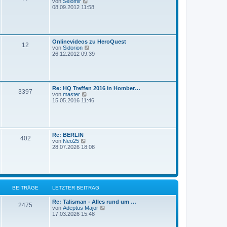
N
von
Selomir
B
e
08.09.2012 11:58
e
u
i
e
t
s
r
t
a
e
g
Onlinevideos zu HeroQuest
r
12
N
von
Sidorion
B
e
26.12.2012 09:39
e
u
i
e
t
s
r
t
a
e
g
Re: HQ Treffen 2016 in Homber…
r
3397
N
von
master
B
e
15.05.2016 11:46
e
u
i
e
t
s
r
t
a
e
g
Re: BERLIN
r
402
N
von
Neo25
B
e
28.07.2026 18:08
e
u
i
e
t
s
r
t
a
e
g
r
BEITRÄGE
LETZTER BEITRAG
B
e
i
Re: Talisman - Alles rund um …
2475
t
N
von
Adeptus Major
r
e
17.03.2026 15:48
a
u
g
e