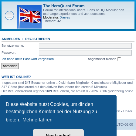
The HeroQuest Forum
Forum for international users. Fans of HQ-Modular can
exchange experiences and ask questions.
Moderator:
Xarres
Themen:
32
ANMELDEN
•
REGISTRIEREN
Benutzername:
Passwort:
Ich habe mein Passwort vergessen
Angemeldet bleiben
WER IST ONLINE?
Insgesamt sind
347
Besucher online :: 0 sichtbare Mitglieder, 0 unsichtbare Mitglieder und
347 Gäste (basierend auf den aktiven Besuchern der letzten 5 Minuten)
Der Besucherrekord liegt bei
8189
Besuchern, die am 08.05.2026 06:06 gleichzeitig online
waren.
Diese Website nutzt Cookies, um dir den
STATISTIK
bestmöglichen Komfort bei der Nutzung zu
Beiträge insgesamt
41255
• Themen insgesamt
1169
• Mitglieder insgesamt
1268
• Unser
neuestes Mitglied:
Kleckser71
bieten.
Mehr erfahren
Foren-Übersicht
Alle Zeiten sind
UTC+02:00
Verstanden!
Powered by
phpBB
® Forum Software © phpBB Limited