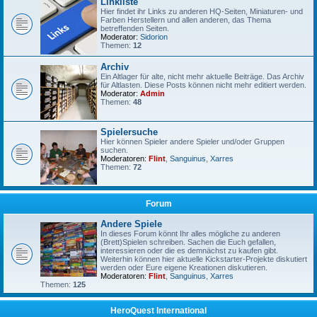
Linkliste
Hier findet ihr Links zu anderen HQ-Seiten, Miniaturen- und
Farben Herstellern und allen anderen, das Thema
betreffenden Seiten.
Moderator:
Sidorion
Themen:
12
Archiv
Ein Altlager für alte, nicht mehr aktuelle Beiträge. Das Archiv
für Altlasten. Diese Posts können nicht mehr editiert werden.
Moderator:
Admin
Themen:
48
Spielersuche
Hier können Spieler andere Spieler und/oder Gruppen
suchen.
Moderatoren:
Flint
,
Sanguinus
,
Xarres
Themen:
72
Forum
Andere Spiele
In dieses Forum könnt Ihr alles mögliche zu anderen
(Brett)Spielen schreiben. Sachen die Euch gefallen,
interessieren oder die es demnächst zu kaufen gibt.
Weiterhin können hier aktuelle Kickstarter-Projekte diskutiert
werden oder Eure eigene Kreationen diskutieren.
Moderatoren:
Flint
,
Sanguinus
,
Xarres
Themen:
125
HeroQuest International