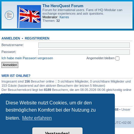
The HeroQuest Forum
Forum for international users. Fans of HQ-Modular can
exchange experiences and ask questions.
Moderator:
Xarres
Themen:
32
ANMELDEN
•
REGISTRIEREN
Benutzername:
Passwort:
Ich habe mein Passwort vergessen
Angemeldet bleiben
WER IST ONLINE?
Insgesamt sind
156
Besucher online :: 3 sichtbare Mitglieder, 0 unsichtbare Mitglieder und
153 Gäste (basierend auf den aktiven Besuchern der letzten 5 Minuten)
Der Besucherrekord liegt bei
8189
Besuchern, die am 08.05.2026 06:06 gleichzeitig online
waren.
Diese Website nutzt Cookies, um dir den
STATISTIK
bestmöglichen Komfort bei der Nutzung zu
Beiträge insgesamt
41259
• Themen insgesamt
1169
• Mitglieder insgesamt
1268
• Unser
neuestes Mitglied:
Kleckser71
bieten.
Mehr erfahren
Foren-Übersicht
Alle Zeiten sind
UTC+02:00
Verstanden!
Powered by
phpBB
® Forum Software © phpBB Limited