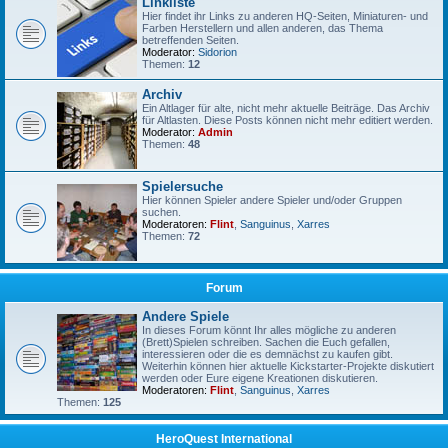
Linkliste
Hier findet ihr Links zu anderen HQ-Seiten, Miniaturen- und
Farben Herstellern und allen anderen, das Thema
betreffenden Seiten.
Moderator:
Sidorion
Themen:
12
Archiv
Ein Altlager für alte, nicht mehr aktuelle Beiträge. Das Archiv
für Altlasten. Diese Posts können nicht mehr editiert werden.
Moderator:
Admin
Themen:
48
Spielersuche
Hier können Spieler andere Spieler und/oder Gruppen
suchen.
Moderatoren:
Flint
,
Sanguinus
,
Xarres
Themen:
72
Forum
Andere Spiele
In dieses Forum könnt Ihr alles mögliche zu anderen
(Brett)Spielen schreiben. Sachen die Euch gefallen,
interessieren oder die es demnächst zu kaufen gibt.
Weiterhin können hier aktuelle Kickstarter-Projekte diskutiert
werden oder Eure eigene Kreationen diskutieren.
Moderatoren:
Flint
,
Sanguinus
,
Xarres
Themen:
125
HeroQuest International