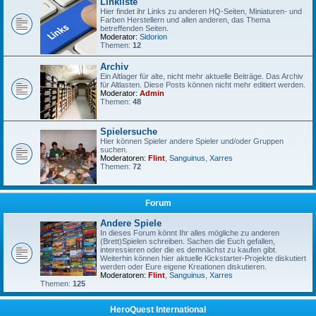
Linkliste
Hier findet ihr Links zu anderen HQ-Seiten, Miniaturen- und
Farben Herstellern und allen anderen, das Thema
betreffenden Seiten.
Moderator:
Sidorion
Themen:
12
Archiv
Ein Altlager für alte, nicht mehr aktuelle Beiträge. Das Archiv
für Altlasten. Diese Posts können nicht mehr editiert werden.
Moderator:
Admin
Themen:
48
Spielersuche
Hier können Spieler andere Spieler und/oder Gruppen
suchen.
Moderatoren:
Flint
,
Sanguinus
,
Xarres
Themen:
72
Forum
Andere Spiele
In dieses Forum könnt Ihr alles mögliche zu anderen
(Brett)Spielen schreiben. Sachen die Euch gefallen,
interessieren oder die es demnächst zu kaufen gibt.
Weiterhin können hier aktuelle Kickstarter-Projekte diskutiert
werden oder Eure eigene Kreationen diskutieren.
Moderatoren:
Flint
,
Sanguinus
,
Xarres
Themen:
125
HeroQuest International