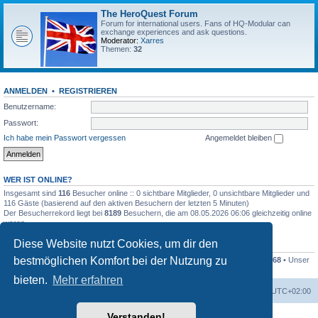
The HeroQuest Forum
Forum for international users. Fans of HQ-Modular can
exchange experiences and ask questions.
Moderator:
Xarres
Themen:
32
ANMELDEN
•
REGISTRIEREN
Benutzername:
Passwort:
Ich habe mein Passwort vergessen
Angemeldet bleiben
WER IST ONLINE?
Insgesamt sind
116
Besucher online :: 0 sichtbare Mitglieder, 0 unsichtbare Mitglieder und
116 Gäste (basierend auf den aktiven Besuchern der letzten 5 Minuten)
Der Besucherrekord liegt bei
8189
Besuchern, die am 08.05.2026 06:06 gleichzeitig online
waren.
Diese Website nutzt Cookies, um dir den
STATISTIK
bestmöglichen Komfort bei der Nutzung zu
Beiträge insgesamt
41259
• Themen insgesamt
1169
• Mitglieder insgesamt
1268
• Unser
neuestes Mitglied:
Kleckser71
bieten.
Mehr erfahren
Foren-Übersicht
Alle Zeiten sind
UTC+02:00
Verstanden!
Powered by
phpBB
® Forum Software © phpBB Limited