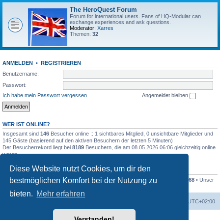
The HeroQuest Forum
Forum for international users. Fans of HQ-Modular can
exchange experiences and ask questions.
Moderator:
Xarres
Themen:
32
ANMELDEN
•
REGISTRIEREN
Benutzername:
Passwort:
Ich habe mein Passwort vergessen
Angemeldet bleiben
WER IST ONLINE?
Insgesamt sind
146
Besucher online :: 1 sichtbares Mitglied, 0 unsichtbare Mitglieder und
145 Gäste (basierend auf den aktiven Besuchern der letzten 5 Minuten)
Der Besucherrekord liegt bei
8189
Besuchern, die am 08.05.2026 06:06 gleichzeitig online
waren.
Diese Website nutzt Cookies, um dir den
STATISTIK
bestmöglichen Komfort bei der Nutzung zu
Beiträge insgesamt
41259
• Themen insgesamt
1169
• Mitglieder insgesamt
1268
• Unser
neuestes Mitglied:
Kleckser71
bieten.
Mehr erfahren
Foren-Übersicht
Alle Zeiten sind
UTC+02:00
Verstanden!
Powered by
phpBB
® Forum Software © phpBB Limited