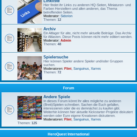
Linkliste
Hier findet ihr Links zu anderen HQ-Seiten, Miniaturen- und
Farben Herstellern und allen anderen, das Thema
betreffenden Seiten.
Moderator:
Sidorion
Themen:
12
Archiv
Ein Altlager für alte, nicht mehr aktuelle Beiträge. Das Archiv
für Altlasten. Diese Posts können nicht mehr editiert werden.
Moderator:
Admin
Themen:
48
Spielersuche
Hier können Spieler andere Spieler und/oder Gruppen
suchen.
Moderatoren:
Flint
,
Sanguinus
,
Xarres
Themen:
72
Forum
Andere Spiele
In dieses Forum könnt Ihr alles mögliche zu anderen
(Brett)Spielen schreiben. Sachen die Euch gefallen,
interessieren oder die es demnächst zu kaufen gibt.
Weiterhin können hier aktuelle Kickstarter-Projekte diskutiert
werden oder Eure eigene Kreationen diskutieren.
Moderatoren:
Flint
,
Sanguinus
,
Xarres
Themen:
125
HeroQuest International