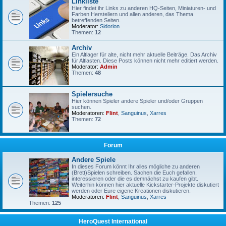
Linkliste
Hier findet ihr Links zu anderen HQ-Seiten, Miniaturen- und
Farben Herstellern und allen anderen, das Thema
betreffenden Seiten.
Moderator:
Sidorion
Themen:
12
Archiv
Ein Altlager für alte, nicht mehr aktuelle Beiträge. Das Archiv
für Altlasten. Diese Posts können nicht mehr editiert werden.
Moderator:
Admin
Themen:
48
Spielersuche
Hier können Spieler andere Spieler und/oder Gruppen
suchen.
Moderatoren:
Flint
,
Sanguinus
,
Xarres
Themen:
72
Forum
Andere Spiele
In dieses Forum könnt Ihr alles mögliche zu anderen
(Brett)Spielen schreiben. Sachen die Euch gefallen,
interessieren oder die es demnächst zu kaufen gibt.
Weiterhin können hier aktuelle Kickstarter-Projekte diskutiert
werden oder Eure eigene Kreationen diskutieren.
Moderatoren:
Flint
,
Sanguinus
,
Xarres
Themen:
125
HeroQuest International