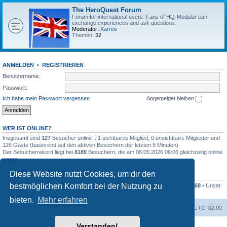
The HeroQuest Forum
Forum for international users. Fans of HQ-Modular can
exchange experiences and ask questions.
Moderator:
Xarres
Themen:
32
ANMELDEN
•
REGISTRIEREN
Benutzername:
Passwort:
Ich habe mein Passwort vergessen
Angemeldet bleiben
WER IST ONLINE?
Insgesamt sind
127
Besucher online :: 1 sichtbares Mitglied, 0 unsichtbare Mitglieder und
126 Gäste (basierend auf den aktiven Besuchern der letzten 5 Minuten)
Der Besucherrekord liegt bei
8189
Besuchern, die am 08.05.2026 06:06 gleichzeitig online
waren.
Diese Website nutzt Cookies, um dir den
STATISTIK
bestmöglichen Komfort bei der Nutzung zu
Beiträge insgesamt
41259
• Themen insgesamt
1169
• Mitglieder insgesamt
1268
• Unser
neuestes Mitglied:
Kleckser71
bieten.
Mehr erfahren
Foren-Übersicht
Alle Zeiten sind
UTC+02:00
Verstanden!
Powered by
phpBB
® Forum Software © phpBB Limited