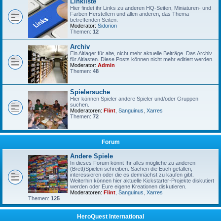
Linkliste
Hier findet ihr Links zu anderen HQ-Seiten, Miniaturen- und
Farben Herstellern und allen anderen, das Thema
betreffenden Seiten.
Moderator:
Sidorion
Themen:
12
Archiv
Ein Altlager für alte, nicht mehr aktuelle Beiträge. Das Archiv
für Altlasten. Diese Posts können nicht mehr editiert werden.
Moderator:
Admin
Themen:
48
Spielersuche
Hier können Spieler andere Spieler und/oder Gruppen
suchen.
Moderatoren:
Flint
,
Sanguinus
,
Xarres
Themen:
72
Forum
Andere Spiele
In dieses Forum könnt Ihr alles mögliche zu anderen
(Brett)Spielen schreiben. Sachen die Euch gefallen,
interessieren oder die es demnächst zu kaufen gibt.
Weiterhin können hier aktuelle Kickstarter-Projekte diskutiert
werden oder Eure eigene Kreationen diskutieren.
Moderatoren:
Flint
,
Sanguinus
,
Xarres
Themen:
125
HeroQuest International