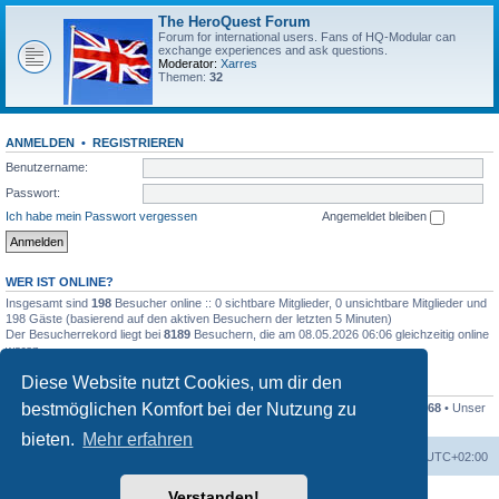
The HeroQuest Forum
Forum for international users. Fans of HQ-Modular can
exchange experiences and ask questions.
Moderator:
Xarres
Themen:
32
ANMELDEN
•
REGISTRIEREN
Benutzername:
Passwort:
Ich habe mein Passwort vergessen
Angemeldet bleiben
WER IST ONLINE?
Insgesamt sind
198
Besucher online :: 0 sichtbare Mitglieder, 0 unsichtbare Mitglieder und
198 Gäste (basierend auf den aktiven Besuchern der letzten 5 Minuten)
Der Besucherrekord liegt bei
8189
Besuchern, die am 08.05.2026 06:06 gleichzeitig online
waren.
Diese Website nutzt Cookies, um dir den
STATISTIK
bestmöglichen Komfort bei der Nutzung zu
Beiträge insgesamt
41258
• Themen insgesamt
1169
• Mitglieder insgesamt
1268
• Unser
neuestes Mitglied:
Kleckser71
bieten.
Mehr erfahren
Foren-Übersicht
Alle Zeiten sind
UTC+02:00
Verstanden!
Powered by
phpBB
® Forum Software © phpBB Limited