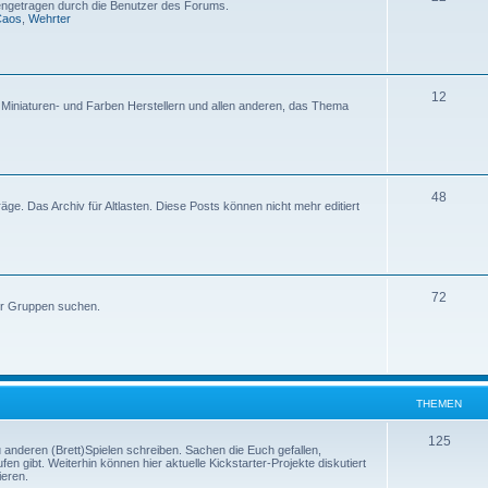
etragen durch die Benutzer des Forums.
Caos
,
Wehrter
12
, Miniaturen- und Farben Herstellern und allen anderen, das Thema
48
iträge. Das Archiv für Altlasten. Diese Posts können nicht mehr editiert
72
er Gruppen suchen.
THEMEN
125
u anderen (Brett)Spielen schreiben. Sachen die Euch gefallen,
en gibt. Weiterhin können hier aktuelle Kickstarter-Projekte diskutiert
ieren.