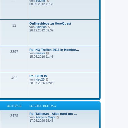
N
von
Selomir
B
e
08.09.2012 11:58
e
u
i
e
t
s
r
t
a
e
g
Onlinevideos zu HeroQuest
r
12
N
von
Sidorion
B
e
26.12.2012 09:39
e
u
i
e
t
s
r
t
a
e
g
Re: HQ Treffen 2016 in Homber…
r
3397
N
von
master
B
e
15.05.2016 11:46
e
u
i
e
t
s
r
t
a
e
g
Re: BERLIN
r
402
N
von
Neo25
B
e
28.07.2026 18:08
e
u
i
e
t
s
r
t
a
e
g
r
BEITRÄGE
LETZTER BEITRAG
B
e
i
Re: Talisman - Alles rund um …
2475
t
N
von
Adeptus Major
r
e
17.03.2026 15:48
a
u
g
e