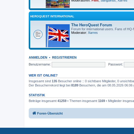
Moderatoren:
Flint
,
Sanguinus
,
Xarres
HEROQUEST INTERNATIONAL
The HeroQuest Forum
Forum for international users. Fans of HQ
Moderator:
Xarres
ANMELDEN
•
REGISTRIEREN
Benutzername:
Passwort:
WER IST ONLINE?
Insgesamt sind
135
Besucher online :: 0 sichtbare Mitglieder, 0 unsicht
Der Besucherrekord liegt bei
8189
Besuchern, die am 08.05.2026 06:06 gl
STATISTIK
Beiträge insgesamt
41259
• Themen insgesamt
1169
• Mitglieder insges
Foren-Übersicht