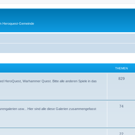
en Heroquest-Gemeinde
THEMEN
829
d HeroQuest, Warhammer Quest. Bitte alle anderen Spiele in das
74
rengalerien usw... Hier sind alle diese Galerien zusammengefasst
22