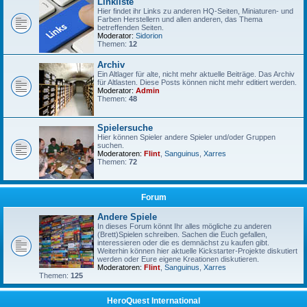
Linkliste
Hier findet ihr Links zu anderen HQ-Seiten, Miniaturen- und
Farben Herstellern und allen anderen, das Thema
betreffenden Seiten.
Moderator:
Sidorion
Themen:
12
Archiv
Ein Altlager für alte, nicht mehr aktuelle Beiträge. Das Archiv
für Altlasten. Diese Posts können nicht mehr editiert werden.
Moderator:
Admin
Themen:
48
Spielersuche
Hier können Spieler andere Spieler und/oder Gruppen
suchen.
Moderatoren:
Flint
,
Sanguinus
,
Xarres
Themen:
72
Forum
Andere Spiele
In dieses Forum könnt Ihr alles mögliche zu anderen
(Brett)Spielen schreiben. Sachen die Euch gefallen,
interessieren oder die es demnächst zu kaufen gibt.
Weiterhin können hier aktuelle Kickstarter-Projekte diskutiert
werden oder Eure eigene Kreationen diskutieren.
Moderatoren:
Flint
,
Sanguinus
,
Xarres
Themen:
125
HeroQuest International