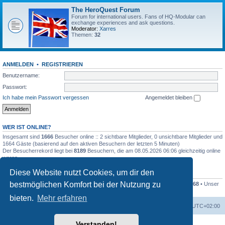
The HeroQuest Forum
Forum for international users. Fans of HQ-Modular can
exchange experiences and ask questions.
Moderator:
Xarres
Themen:
32
ANMELDEN
•
REGISTRIEREN
Benutzername:
Passwort:
Ich habe mein Passwort vergessen
Angemeldet bleiben
WER IST ONLINE?
Insgesamt sind
1666
Besucher online :: 2 sichtbare Mitglieder, 0 unsichtbare Mitglieder und
1664 Gäste (basierend auf den aktiven Besuchern der letzten 5 Minuten)
Der Besucherrekord liegt bei
8189
Besuchern, die am 08.05.2026 06:06 gleichzeitig online
waren.
Diese Website nutzt Cookies, um dir den
STATISTIK
bestmöglichen Komfort bei der Nutzung zu
Beiträge insgesamt
41255
• Themen insgesamt
1169
• Mitglieder insgesamt
1268
• Unser
neuestes Mitglied:
Kleckser71
bieten.
Mehr erfahren
Foren-Übersicht
Alle Zeiten sind
UTC+02:00
Verstanden!
Powered by
phpBB
® Forum Software © phpBB Limited