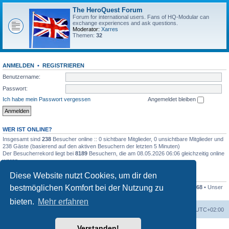
The HeroQuest Forum
Forum for international users. Fans of HQ-Modular can
exchange experiences and ask questions.
Moderator:
Xarres
Themen:
32
ANMELDEN
•
REGISTRIEREN
Benutzername:
Passwort:
Ich habe mein Passwort vergessen
Angemeldet bleiben
WER IST ONLINE?
Insgesamt sind
238
Besucher online :: 0 sichtbare Mitglieder, 0 unsichtbare Mitglieder und
238 Gäste (basierend auf den aktiven Besuchern der letzten 5 Minuten)
Der Besucherrekord liegt bei
8189
Besuchern, die am 08.05.2026 06:06 gleichzeitig online
waren.
Diese Website nutzt Cookies, um dir den
STATISTIK
bestmöglichen Komfort bei der Nutzung zu
Beiträge insgesamt
41259
• Themen insgesamt
1169
• Mitglieder insgesamt
1268
• Unser
neuestes Mitglied:
Kleckser71
bieten.
Mehr erfahren
Foren-Übersicht
Alle Zeiten sind
UTC+02:00
Verstanden!
Powered by
phpBB
® Forum Software © phpBB Limited