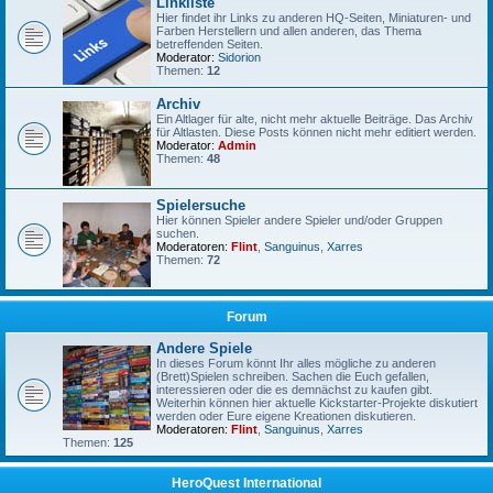
Linkliste
Hier findet ihr Links zu anderen HQ-Seiten, Miniaturen- und
Farben Herstellern und allen anderen, das Thema
betreffenden Seiten.
Moderator:
Sidorion
Themen:
12
Archiv
Ein Altlager für alte, nicht mehr aktuelle Beiträge. Das Archiv
für Altlasten. Diese Posts können nicht mehr editiert werden.
Moderator:
Admin
Themen:
48
Spielersuche
Hier können Spieler andere Spieler und/oder Gruppen
suchen.
Moderatoren:
Flint
,
Sanguinus
,
Xarres
Themen:
72
Forum
Andere Spiele
In dieses Forum könnt Ihr alles mögliche zu anderen
(Brett)Spielen schreiben. Sachen die Euch gefallen,
interessieren oder die es demnächst zu kaufen gibt.
Weiterhin können hier aktuelle Kickstarter-Projekte diskutiert
werden oder Eure eigene Kreationen diskutieren.
Moderatoren:
Flint
,
Sanguinus
,
Xarres
Themen:
125
HeroQuest International