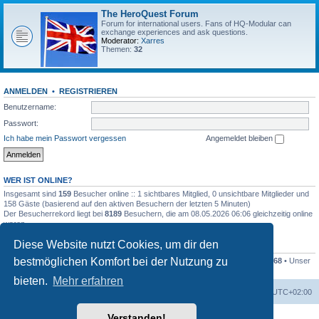
The HeroQuest Forum
Forum for international users. Fans of HQ-Modular can
exchange experiences and ask questions.
Moderator:
Xarres
Themen:
32
ANMELDEN
•
REGISTRIEREN
Benutzername:
Passwort:
Ich habe mein Passwort vergessen
Angemeldet bleiben
WER IST ONLINE?
Insgesamt sind
159
Besucher online :: 1 sichtbares Mitglied, 0 unsichtbare Mitglieder und
158 Gäste (basierend auf den aktiven Besuchern der letzten 5 Minuten)
Der Besucherrekord liegt bei
8189
Besuchern, die am 08.05.2026 06:06 gleichzeitig online
waren.
Diese Website nutzt Cookies, um dir den
STATISTIK
bestmöglichen Komfort bei der Nutzung zu
Beiträge insgesamt
41259
• Themen insgesamt
1169
• Mitglieder insgesamt
1268
• Unser
neuestes Mitglied:
Kleckser71
bieten.
Mehr erfahren
Foren-Übersicht
Alle Zeiten sind
UTC+02:00
Verstanden!
Powered by
phpBB
® Forum Software © phpBB Limited