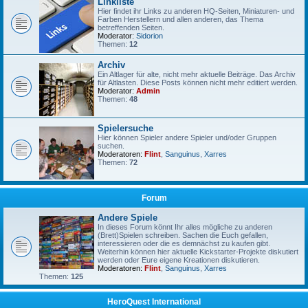
Linkliste
Hier findet ihr Links zu anderen HQ-Seiten, Miniaturen- und
Farben Herstellern und allen anderen, das Thema
betreffenden Seiten.
Moderator:
Sidorion
Themen:
12
Archiv
Ein Altlager für alte, nicht mehr aktuelle Beiträge. Das Archiv
für Altlasten. Diese Posts können nicht mehr editiert werden.
Moderator:
Admin
Themen:
48
Spielersuche
Hier können Spieler andere Spieler und/oder Gruppen
suchen.
Moderatoren:
Flint
,
Sanguinus
,
Xarres
Themen:
72
Forum
Andere Spiele
In dieses Forum könnt Ihr alles mögliche zu anderen
(Brett)Spielen schreiben. Sachen die Euch gefallen,
interessieren oder die es demnächst zu kaufen gibt.
Weiterhin können hier aktuelle Kickstarter-Projekte diskutiert
werden oder Eure eigene Kreationen diskutieren.
Moderatoren:
Flint
,
Sanguinus
,
Xarres
Themen:
125
HeroQuest International