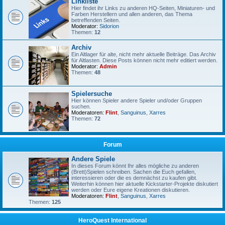
Linkliste
Hier findet ihr Links zu anderen HQ-Seiten, Miniaturen- und
Farben Herstellern und allen anderen, das Thema
betreffenden Seiten.
Moderator:
Sidorion
Themen:
12
Archiv
Ein Altlager für alte, nicht mehr aktuelle Beiträge. Das Archiv
für Altlasten. Diese Posts können nicht mehr editiert werden.
Moderator:
Admin
Themen:
48
Spielersuche
Hier können Spieler andere Spieler und/oder Gruppen
suchen.
Moderatoren:
Flint
,
Sanguinus
,
Xarres
Themen:
72
Forum
Andere Spiele
In dieses Forum könnt Ihr alles mögliche zu anderen
(Brett)Spielen schreiben. Sachen die Euch gefallen,
interessieren oder die es demnächst zu kaufen gibt.
Weiterhin können hier aktuelle Kickstarter-Projekte diskutiert
werden oder Eure eigene Kreationen diskutieren.
Moderatoren:
Flint
,
Sanguinus
,
Xarres
Themen:
125
HeroQuest International