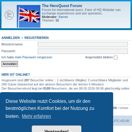
The HeroQuest Forum
Forum for international users. Fans of HQ-Modular can
exchange experiences and ask questions.
Moderator:
Xarres
Themen:
32
ANMELDEN
•
REGISTRIEREN
Benutzername:
Passwort:
Ich habe mein Passwort vergessen
Angemeldet bleiben
WER IST ONLINE?
Insgesamt sind
287
Besucher online :: 1 sichtbares Mitglied, 0 unsichtbare Mitglieder und
286 Gäste (basierend auf den aktiven Besuchern der letzten 5 Minuten)
Der Besucherrekord liegt bei
8189
Besuchern, die am 08.05.2026 06:06 gleichzeitig online
waren.
Diese Website nutzt Cookies, um dir den
STATISTIK
bestmöglichen Komfort bei der Nutzung zu
Beiträge insgesamt
41259
• Themen insgesamt
1169
• Mitglieder insgesamt
1268
• Unser
neuestes Mitglied:
Kleckser71
bieten.
Mehr erfahren
Foren-Übersicht
Alle Zeiten sind
UTC+02:00
Verstanden!
Powered by
phpBB
® Forum Software © phpBB Limited