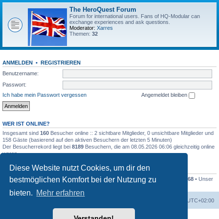
The HeroQuest Forum
Forum for international users. Fans of HQ-Modular can
exchange experiences and ask questions.
Moderator:
Xarres
Themen:
32
ANMELDEN
•
REGISTRIEREN
Benutzername:
Passwort:
Ich habe mein Passwort vergessen
Angemeldet bleiben
WER IST ONLINE?
Insgesamt sind
160
Besucher online :: 2 sichtbare Mitglieder, 0 unsichtbare Mitglieder und
158 Gäste (basierend auf den aktiven Besuchern der letzten 5 Minuten)
Der Besucherrekord liegt bei
8189
Besuchern, die am 08.05.2026 06:06 gleichzeitig online
waren.
Diese Website nutzt Cookies, um dir den
STATISTIK
bestmöglichen Komfort bei der Nutzung zu
Beiträge insgesamt
41259
• Themen insgesamt
1169
• Mitglieder insgesamt
1268
• Unser
neuestes Mitglied:
Kleckser71
bieten.
Mehr erfahren
Foren-Übersicht
Alle Zeiten sind
UTC+02:00
Verstanden!
Powered by
phpBB
® Forum Software © phpBB Limited