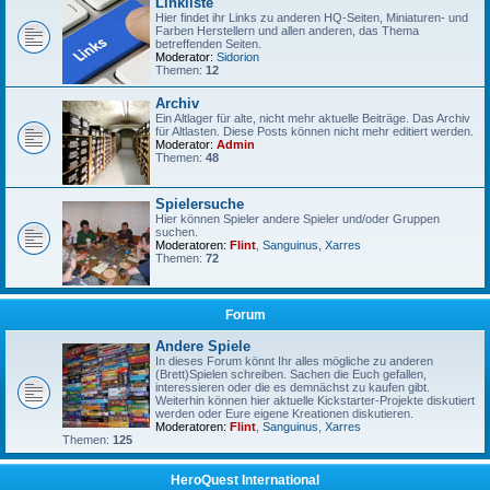
Linkliste
Hier findet ihr Links zu anderen HQ-Seiten, Miniaturen- und
Farben Herstellern und allen anderen, das Thema
betreffenden Seiten.
Moderator:
Sidorion
Themen:
12
Archiv
Ein Altlager für alte, nicht mehr aktuelle Beiträge. Das Archiv
für Altlasten. Diese Posts können nicht mehr editiert werden.
Moderator:
Admin
Themen:
48
Spielersuche
Hier können Spieler andere Spieler und/oder Gruppen
suchen.
Moderatoren:
Flint
,
Sanguinus
,
Xarres
Themen:
72
Forum
Andere Spiele
In dieses Forum könnt Ihr alles mögliche zu anderen
(Brett)Spielen schreiben. Sachen die Euch gefallen,
interessieren oder die es demnächst zu kaufen gibt.
Weiterhin können hier aktuelle Kickstarter-Projekte diskutiert
werden oder Eure eigene Kreationen diskutieren.
Moderatoren:
Flint
,
Sanguinus
,
Xarres
Themen:
125
HeroQuest International