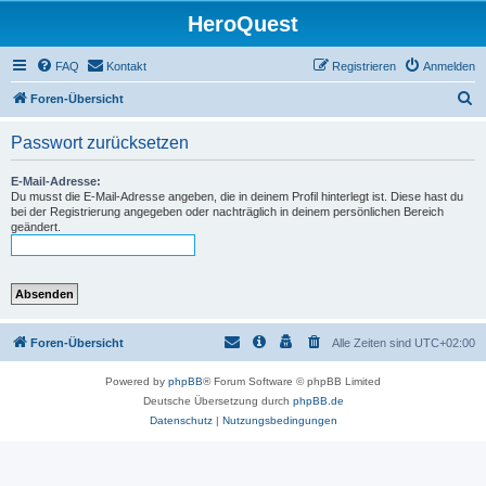
HeroQuest
FAQ
Kontakt
Registrieren
Anmelden
S
Foren-Übersicht
u
Passwort zurücksetzen
c
h
E-Mail-Adresse:
Du musst die E-Mail-Adresse angeben, die in deinem Profil hinterlegt ist. Diese hast du
e
bei der Registrierung angegeben oder nachträglich in deinem persönlichen Bereich
geändert.
Foren-Übersicht
Alle Zeiten sind
UTC+02:00
Powered by
phpBB
® Forum Software © phpBB Limited
Deutsche Übersetzung durch
phpBB.de
Datenschutz
|
Nutzungsbedingungen