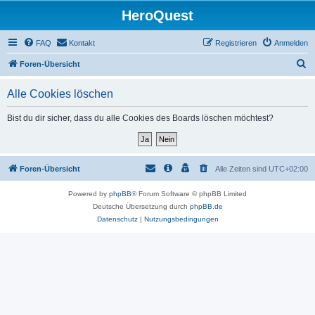
HeroQuest
FAQ
Kontakt
Registrieren
Anmelden
S
Foren-Übersicht
u
Alle Cookies löschen
c
h
Bist du dir sicher, dass du alle Cookies des Boards löschen möchtest?
e
Foren-Übersicht
Alle Zeiten sind
UTC+02:00
Powered by
phpBB
® Forum Software © phpBB Limited
Deutsche Übersetzung durch
phpBB.de
Datenschutz
|
Nutzungsbedingungen