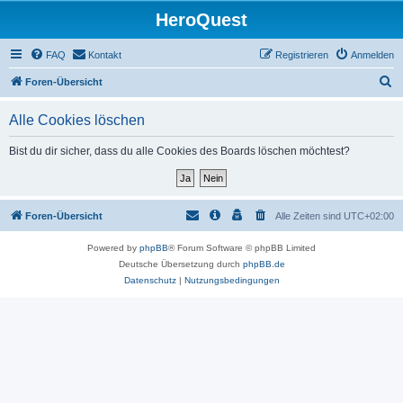
HeroQuest
FAQ
Kontakt
Registrieren
Anmelden
S
Foren-Übersicht
u
Alle Cookies löschen
c
h
Bist du dir sicher, dass du alle Cookies des Boards löschen möchtest?
e
Foren-Übersicht
Alle Zeiten sind
UTC+02:00
Powered by
phpBB
® Forum Software © phpBB Limited
Deutsche Übersetzung durch
phpBB.de
Datenschutz
|
Nutzungsbedingungen