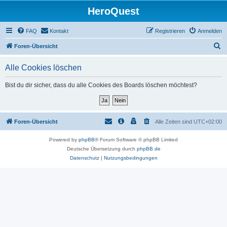
HeroQuest
FAQ
Kontakt
Registrieren
Anmelden
S
Foren-Übersicht
u
Alle Cookies löschen
c
h
Bist du dir sicher, dass du alle Cookies des Boards löschen möchtest?
e
Foren-Übersicht
Alle Zeiten sind
UTC+02:00
Powered by
phpBB
® Forum Software © phpBB Limited
Deutsche Übersetzung durch
phpBB.de
Datenschutz
|
Nutzungsbedingungen