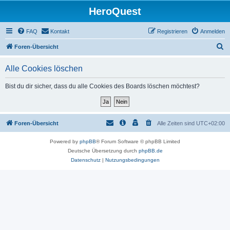
HeroQuest
FAQ
Kontakt
Registrieren
Anmelden
S
Foren-Übersicht
u
Alle Cookies löschen
c
h
Bist du dir sicher, dass du alle Cookies des Boards löschen möchtest?
e
Foren-Übersicht
Alle Zeiten sind
UTC+02:00
Powered by
phpBB
® Forum Software © phpBB Limited
Deutsche Übersetzung durch
phpBB.de
Datenschutz
|
Nutzungsbedingungen