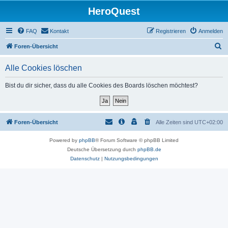
HeroQuest
FAQ
Kontakt
Registrieren
Anmelden
S
Foren-Übersicht
u
Alle Cookies löschen
c
h
Bist du dir sicher, dass du alle Cookies des Boards löschen möchtest?
e
Foren-Übersicht
Alle Zeiten sind
UTC+02:00
Powered by
phpBB
® Forum Software © phpBB Limited
Deutsche Übersetzung durch
phpBB.de
Datenschutz
|
Nutzungsbedingungen