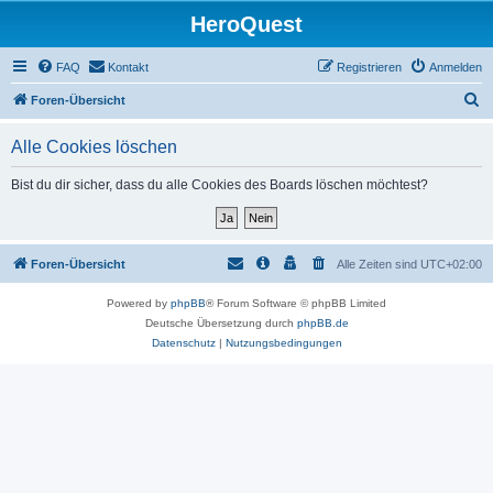
HeroQuest
FAQ
Kontakt
Registrieren
Anmelden
S
Foren-Übersicht
u
Alle Cookies löschen
c
h
Bist du dir sicher, dass du alle Cookies des Boards löschen möchtest?
e
Foren-Übersicht
Alle Zeiten sind
UTC+02:00
Powered by
phpBB
® Forum Software © phpBB Limited
Deutsche Übersetzung durch
phpBB.de
Datenschutz
|
Nutzungsbedingungen