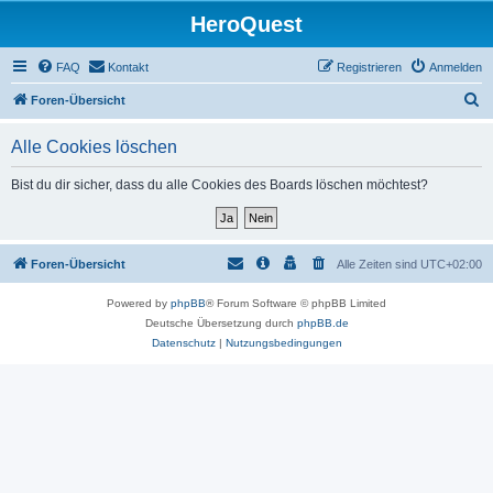
HeroQuest
FAQ
Kontakt
Registrieren
Anmelden
S
Foren-Übersicht
u
Alle Cookies löschen
c
h
Bist du dir sicher, dass du alle Cookies des Boards löschen möchtest?
e
Foren-Übersicht
Alle Zeiten sind
UTC+02:00
Powered by
phpBB
® Forum Software © phpBB Limited
Deutsche Übersetzung durch
phpBB.de
Datenschutz
|
Nutzungsbedingungen