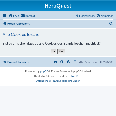
HeroQuest
FAQ
Kontakt
Registrieren
Anmelden
S
Foren-Übersicht
u
Alle Cookies löschen
c
h
Bist du dir sicher, dass du alle Cookies des Boards löschen möchtest?
e
Foren-Übersicht
Alle Zeiten sind
UTC+02:00
Powered by
phpBB
® Forum Software © phpBB Limited
Deutsche Übersetzung durch
phpBB.de
Datenschutz
|
Nutzungsbedingungen