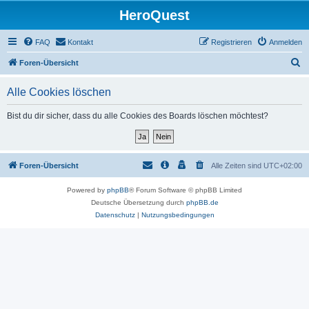
HeroQuest
FAQ
Kontakt
Registrieren
Anmelden
S
Foren-Übersicht
u
Alle Cookies löschen
c
h
Bist du dir sicher, dass du alle Cookies des Boards löschen möchtest?
e
Foren-Übersicht
Alle Zeiten sind
UTC+02:00
Powered by
phpBB
® Forum Software © phpBB Limited
Deutsche Übersetzung durch
phpBB.de
Datenschutz
|
Nutzungsbedingungen