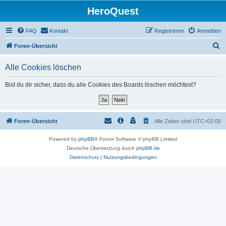
HeroQuest
FAQ
Kontakt
Registrieren
Anmelden
S
Foren-Übersicht
u
Alle Cookies löschen
c
h
Bist du dir sicher, dass du alle Cookies des Boards löschen möchtest?
e
Foren-Übersicht
Alle Zeiten sind
UTC+02:00
Powered by
phpBB
® Forum Software © phpBB Limited
Deutsche Übersetzung durch
phpBB.de
Datenschutz
|
Nutzungsbedingungen