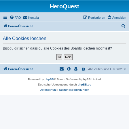
HeroQuest
FAQ
Kontakt
Registrieren
Anmelden
S
Foren-Übersicht
u
Alle Cookies löschen
c
h
Bist du dir sicher, dass du alle Cookies des Boards löschen möchtest?
e
Foren-Übersicht
Alle Zeiten sind
UTC+02:00
Powered by
phpBB
® Forum Software © phpBB Limited
Deutsche Übersetzung durch
phpBB.de
Datenschutz
|
Nutzungsbedingungen